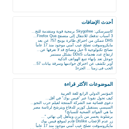
أحدث اﻹضافات
كاسبرسكي: Skygofree برمجية قوية ومتقدمة للتج...
3 أسباب تدفعك للانتقال إلى متصفح Firefox Qua...
DHS تتمكن من اختراق طائرة بوينج 757 عن بعد
مايكروسوفت تصلح عيب أمني موجود منذ 17 عاماً
نصائح تكنولوجية 6 حيل ونصائح قد لا تعرفها عن...
ارتفاع عدد هجمات DDoS بشكل مستمر
جوجل تعد بإنهاء تتبع الهواتف الذكية
أوبر تكشف عن اختراق خوادمها وسرقة بيانات 57...
الحب فى زمنا ... الجزء1
الثلج يشكل خطرا على حياة الرجل
لماذا يجب على الحوامل تجنب تناول الجبنة الطري...
بعد 3 عقود عدد الروبوتات سيفوق تعداد البشر بن...
الموضوعات اﻷكثر قراءة
أول ساعة ذكية للمكفوفين.. تحسس الرسائل على ال...
كيف تعطّل تحديث فيس بوك الذي أزعج الجميع؟
المؤتمر الدولي الرابع للغة العربية
دراسة : كيلو عسل النحل يمنح طاقة تعادل 3 آلاف...
كيف تحول نقودا عبر "فيس بوك" في أقل...
سن الأربعين لم يعد يمثل عائقا للزواج والإنجاب...
دعوى قضائية ضد الشركة المنتجة لفيلم حرب النجو...
ثورة في عالم الطب: حبوب مبتكرة تنقل البيانات...
السيسي يستقيل كوزير للدفاع ويترشح لرئاسة مصر
علماء يابانيون يكشفون الرابط بين قلة النوم وا...
ما هي الفوائد الصحية للسبانخ؟
دماغك قد يقتلك بسبب السكر
برشلونة يخسر من بايرن ويتأهل إلى نهائي "...
8 حيل ذكية تجعل حياتك أسهل
زر عدم الإعجاب Dislike قادم لموقع فيس بوك
« ميادين المدن التاريخية ودورها في تأصيل الهو...
مايكروسوفت تصلح عيب أمني موجود منذ 17 عاماً
ابتكار طبي يستخدم سائلا غير الدم لقياس مستوى...