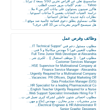
سامسونج تعلن عن أقراص تخزين SSD بسعة 2 تيرابا...
دراسة: المأكولات البحرية تطيل العمر
Yahoo .... تقدم "كلمات مرور حسب الطلب...
البدناء أكثر سعادة من غيرهم!
هاكرز صينيون يستولون على بيانات أكثر من 4 ملا...
دراسة: الفتيات الشابات يقضين 5 ساعات أسبوعيا...
نظارات ذكية جديدة "تتفاعل اجتماعيا...
طالب نمساوي يطلق دعوى قضائية عالمية ضد موقع ا...
هل سيسمح #تويتر بتغريدات من 10 آلاف حرف؟
وظائف وفرص عمل
مطلوب مسئول دعم فني "IT Technical Suppor...
مطلوب للتعيين فورا 5 مهندس ميكانيكا و 5 فنى...
Full Time Junior Web Developer at Alexandria
مطلوب‬ فورا .. (( موظف استقبال )) .. لكبرى شر...
Customer Services Manager
HSE Supervisor for Multinational Company at...
Finance Service Manager - Alexandria
Urgently Required for a Multinational Company...
Vacancies: PR Officers, Digital Marketing Off...
Data Production Manager (GIS)
HR Specialist for a leading Pharmaceutical Co...
English Teacher Urgently Required for a Nurse...
Web Support Specialist Immediate Hiring For T...
مطلوب اخصائى شئون عاملين لشركة كبرى تعمل فى ت...
مدير مشتريات ، مدير مخازن ، مهندس إنتاج و مهن...
Electrical Engineer & HR Administrator R...
Senior Graphic Designers