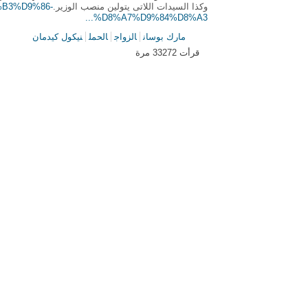
وكذا السيدات اللاتى يتولين منصب الوزير.
D8%B3%D9%86-
%D8%A7%D9%84%D8%A3...
مارك بوسان
الزواج
الحمل
نيكول كيدمان
قرأت 33272 مرة