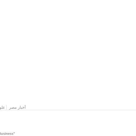
القائمة الرئيسية
أخبار مصر
علو
"Website Designed & Developed by: NOORALEX for Integrated IT Services and Solutions for Business "