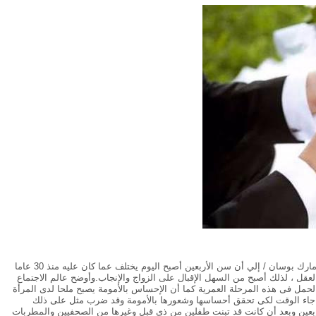
أشارت دراسة اجتماعية أجراها عالم الاجتماع الفرنسى /مارك بوسان / إلي أن سن الأربعين أصبح اليوم يختلف عما كان عليه منذ 30 عاما
ل ، لذلك أصبح من السهل الإقبال على الزواج والإنجاب.وأوضح عالم الاجتماع
حمل فى هذه المرحلة العمرية كما أن الإحساس بالأمومة يصبح ملحا لدى المرأة
كن جاء الوقت لكى تحقق أحساسها وشعورها بالأمومة وقد ضرب مثل على ذلك
أربعين وبعد أن كانت قد تبنت طفلين من ذى قبل وغيرها من الصحفيين والمطربات