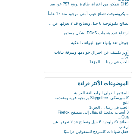
DHS تتمكن من اختراق طائرة بوينج 757 عن بعد
مايكروسوفت تصلح عيب أمني موجود منذ 17 عاماً
نصائح تكنولوجية 6 حيل ونصائح قد لا تعرفها عن...
ارتفاع عدد هجمات DDoS بشكل مستمر
جوجل تعد بإنهاء تتبع الهواتف الذكية
أوبر تكشف عن اختراق خوادمها وسرقة بيانات
57...
الحب فى زمنا ... الجزء1
الثلج يشكل خطرا على حياة الرجل
لماذا يجب على الحوامل تجنب تناول الجبنة
الموضوعات اﻷكثر قراءة
الطري...
بعد 3 عقود عدد الروبوتات سيفوق تعداد البشر
المؤتمر الدولي الرابع للغة العربية
بن...
كاسبرسكي: Skygofree برمجية قوية ومتقدمة
أول ساعة ذكية للمكفوفين.. تحسس الرسائل
للتج...
على ال...
الحب فى زمنا ... الجزء1
كيف تعطّل تحديث فيس بوك الذي أزعج الجميع؟
3 أسباب تدفعك للانتقال إلى متصفح Firefox
Qua...
دراسة : كيلو عسل النحل يمنح طاقة تعادل 3
نصائح تكنولوجية 6 حيل ونصائح قد لا تعرفها عن...
آلاف...
إرهاب
سن الأربعين لم يعد يمثل عائقا للزواج
حفل شهادات كامبردج للمتفوقين دراسيًا
والإنجاب...