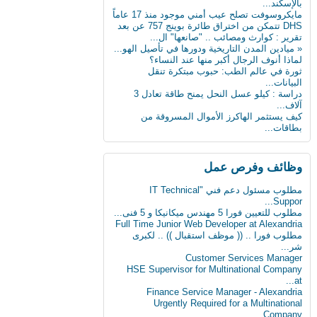
بالإسكند...
ثورة في عالم الطب: حبوب مبتكرة تنقل
مايكروسوفت تصلح عيب أمني موجود منذ 17 عاماً
البيانات...
DHS تتمكن من اختراق طائرة بوينج 757 عن بعد
علماء يابانيون يكشفون الرابط بين قلة النوم وا...
تقرير : كوارث ومصائب .. "صانعها" ال...
« ميادين المدن التاريخية ودورها في تأصيل الهو...
دماغك قد يقتلك بسبب السكر
لماذا أنوف الرجال أكبر منها عند النساء؟
ثورة في عالم الطب: حبوب مبتكرة تنقل
8 حيل ذكية تجعل حياتك أسهل
البيانات...
دراسة : كيلو عسل النحل يمنح طاقة تعادل 3
« ميادين المدن التاريخية ودورها في تأصيل الهو...
آلاف...
كيف يستثمر الهاكرز الأموال المسروقة من
ابتكار طبي يستخدم سائلا غير الدم لقياس
بطاقات...
مستوى...
دراسة: المأكولات البحرية تطيل العمر
وظائف وفرص عمل
البدناء أكثر سعادة من غيرهم!
مطلوب مسئول دعم فني "IT Technical
Suppor...
مطلوب للتعيين فورا 5 مهندس ميكانيكا و 5 فنى...
Full Time Junior Web Developer at Alexandria
مطلوب‬ فورا .. (( موظف استقبال )) .. لكبرى
شر...
Customer Services Manager
HSE Supervisor for Multinational Company
at...
Finance Service Manager - Alexandria
Urgently Required for a Multinational
Company...