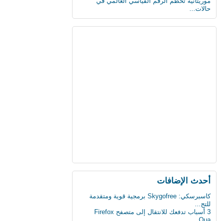
موريتانية تحطم الرقم القياسي العالمي في
حالات...
أحدث اﻹضافات
كاسبرسكي: Skygofree برمجية قوية ومتقدمة
للتج...
3 أسباب تدفعك للانتقال إلى متصفح Firefox
Qua...