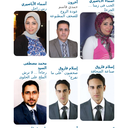
أسماء اﻷباصيري
آخرون
أسماء اﻷباصيري
الحب فى زمنا ...
حمدي قاسم
ربي راجل
الجزء1
عودة الروح
للصحف المطبوعة
محمد مصطفى
إسلام فاروق
السيد
إسلام فاروق
صناعة الصحافة
رجاءاً ... ﻻ ترش
صحفيون "على ما
الملح على الحلوى
تفرج"