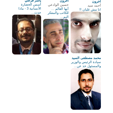
ياسر فرغلي
آخرون
آخرون
أسس الحضارة
حسين الوادعي
أحمد سيد
الأنسانية 3 - ماذا
أيها العالم ...
انا مش غلبان !!
حدث...
للكاتب والمفكر
اليم...
محمد مصطفى السيد
سيادة الرئيس والوزير
والمسئول خذ عن...