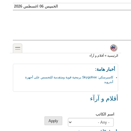
Skip to search
تجاوز إلى المحتوى الرئيسي
الخميس 06 اغسطس 2026
toggle
أنت هنا
الرئيسية
»
أقلام و آرآء
أخبار هامة:
كاسبرسكي: Skygofree برمجية قوية ومتقدمة للتجسس على أجهزة
أندرويد
أقلام و آرآء
اسم الكاتب