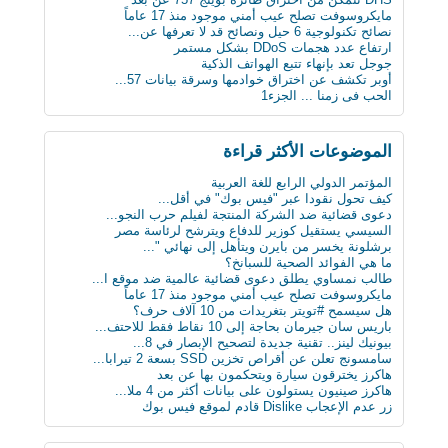
مايكروسوفت تصلح عيب أمني موجود منذ 17 عاماً
نصائح تكنولوجية 6 حيل ونصائح قد لا تعرفها عن...
ارتفاع عدد هجمات DDoS بشكل مستمر
جوجل تعد بإنهاء تتبع الهواتف الذكية
أوبر تكشف عن اختراق خوادمها وسرقة بيانات 57...
الحب فى زمنا ... الجزء1
الثلج يشكل خطرا على حياة الرجل
لماذا يجب على الحوامل تجنب تناول الجبنة الطري...
بعد 3 عقود عدد الروبوتات سيفوق تعداد البشر بن...
الموضوعات اﻷكثر قراءة
أول ساعة ذكية للمكفوفين.. تحسس الرسائل على ال...
كيف تعطّل تحديث فيس بوك الذي أزعج الجميع؟
المؤتمر الدولي الرابع للغة العربية
دراسة : كيلو عسل النحل يمنح طاقة تعادل 3 آلاف...
كيف تحول نقودا عبر "فيس بوك" في أقل...
سن الأربعين لم يعد يمثل عائقا للزواج والإنجاب...
دعوى قضائية ضد الشركة المنتجة لفيلم حرب النجو...
ثورة في عالم الطب: حبوب مبتكرة تنقل البيانات...
السيسي يستقيل كوزير للدفاع ويترشح لرئاسة مصر
علماء يابانيون يكشفون الرابط بين قلة النوم وا...
برشلونة يخسر من بايرن ويتأهل إلى نهائي "...
دماغك قد يقتلك بسبب السكر
ما هي الفوائد الصحية للسبانخ؟
8 حيل ذكية تجعل حياتك أسهل
طالب نمساوي يطلق دعوى قضائية عالمية ضد موقع ا...
« ميادين المدن التاريخية ودورها في تأصيل الهو...
مايكروسوفت تصلح عيب أمني موجود منذ 17 عاماً
ابتكار طبي يستخدم سائلا غير الدم لقياس مستوى...
هل سيسمح #تويتر بتغريدات من 10 آلاف حرف؟
دراسة: المأكولات البحرية تطيل العمر
باريس سان جيرمان بحاجة إلى 10 نقاط فقط للاحتف...
البدناء أكثر سعادة من غيرهم!
بيونيك لينز.. تقنية جديدة لتصحيح الإبصار في 8...
سامسونج تعلن عن أقراص تخزين SSD بسعة 2 تيرابا...
هاكرز يخترقون سيارة ويتحكمون بها عن بعد
هاكرز صينيون يستولون على بيانات أكثر من 4 ملا...
زر عدم الإعجاب Dislike قادم لموقع فيس بوك