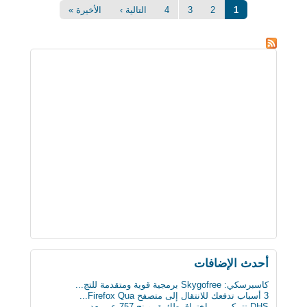
الصفحات
1
2
3
4
التالية ›
الأخيرة »
أحدث اﻹضافات
كاسبرسكي: Skygofree برمجية قوية ومتقدمة للتج...
3 أسباب تدفعك للانتقال إلى متصفح Firefox Qua...
DHS تتمكن من اختراق طائرة بوينج 757 عن بعد