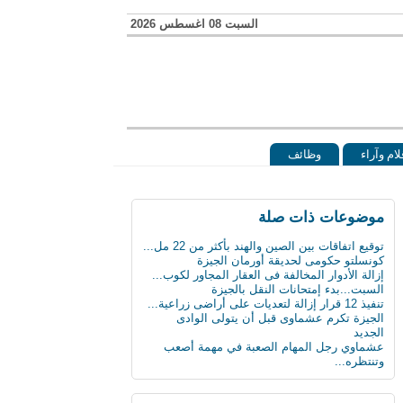
السبت 08 اغسطس 2026
لام وآراء
وظائف
موضوعات ذات صلة
توقيع اتفاقات بين الصين والهند بأكثر من 22 مل...
كونسلتو حكومى لحديقة أورمان الجيزة
إزالة الأدوار المخالفة فى العقار المجاور لكوب...
السبت...بدء إمتحانات النقل بالجيزة
تنفيذ 12 قرار إزالة لتعديات على أراضى زراعية...
الجيزة تكرم عشماوى قبل أن يتولى الوادى
الجديد
عشماوي رجل المهام الصعبة في مهمة أصعب
وتنتظره...