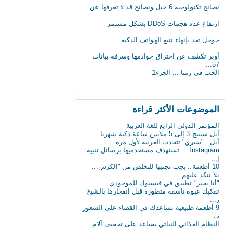
نصائح تكنولوجية 6 حيل ونصائح قد لا تعرفها عن...
ارتفاع عدد هجمات DDoS بشكل مستمر
جوجل تعد بإنهاء تتبع الهواتف الذكية
أوبر تكشف عن اختراق خوادمها وسرقة بيانات
57...
الحب فى زمنا ... الجزء1
الثلج يشكل خطرا على حياة الرجل
لماذا يجب على الحوامل تجنب تناول الجبنة
الموضوعات اﻷكثر قراءة
الطري...
بعد 3 عقود عدد الروبوتات سيفوق تعداد البشر
المؤتمر الدولي الرابع للغة العربية
بن...
أبل ستنتج 3 إلى 5 ملايين ساعة ذكية شهريا
أول ساعة ذكية للمكفوفين.. تحسس الرسائل
أبل.. "سيري" تتحدث العربية لأول مرة
على ال...
Instagram ... تستهدف مستخدميها برسائل تنبيه
كيف تعطّل تحديث فيس بوك الذي أزعج الجميع؟
إ...
10 أطعمة.. يجب تجنبها للتخلص من "الكرش...
دراسة : كيلو عسل النحل يمنح طاقة تعادل 3
يلا ننكد عليهم
آلاف...
"أنا بخير" تطبيق في فيسبوك للموجودي...
سن الأربعين لم يعد يمثل عائقا للزواج والإنجاب...
تفكيك عبوة ناسفة متطورة قبل انفجارها بالشيخ
ز...
ثورة في عالم الطب: حبوب مبتكرة تنقل
9 أطعمة طبيعية تساعدك في القضاء على الشعور
البيانات...
ب...
علماء يابانيون يكشفون الرابط بين قلة النوم وا...
النظام الغذائي النباتي يساعد على تخفيف آلام