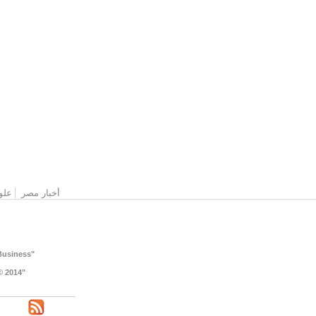
القائمة الرئيسية
أخبار مصر
علو
"Website Designed & Developed by: NOORALEX for Integrated IT Services and Solutions for Business "
"Copyright © 2014 www . 04news . com - All rights reserved © 2014 جميع حقوق النشر محفوظة للموقع "