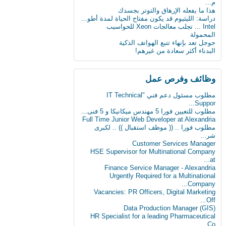
م...
دماغك قد يقتلك بسبب السكر
هذا ما يفعله الإرهاق والتوتر بجسدك
دراسة: الليثيوم قد يكون مفتاح الحياة لمدة أطو...
8 حيل ذكية تجعل حياتك أسهل
Intel ... تجلب معالجات Xeon للحواسيب
المحمولة
« ميادين المدن التاريخية ودورها في تأصيل الهو...
جوجل تعد بإنهاء تتبع الهواتف الذكية
البدناء أكثر سعادة من غيرهم!
ابتكار طبي يستخدم سائلا غير الدم لقياس
مستوى...
دراسة: المأكولات البحرية تطيل العمر
وظائف وفرص عمل
البدناء أكثر سعادة من غيرهم!
مطلوب مسئول دعم فني "IT Technical
Suppor...
مطلوب للتعيين فورا 5 مهندس ميكانيكا و 5 فنى...
Full Time Junior Web Developer at Alexandria
مطلوب‬ فورا .. (( موظف استقبال )) .. لكبرى
شر...
Customer Services Manager
HSE Supervisor for Multinational Company
at...
Finance Service Manager - Alexandria
Urgently Required for a Multinational
Company...
Vacancies: PR Officers, Digital Marketing
Off...
Data Production Manager (GIS)
HR Specialist for a leading Pharmaceutical
Co...