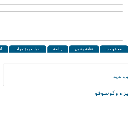
صحة وطب
ثقافة وفنون
رياضة
ندوات ومؤتمرات
أق
جيزة وكوسوفو