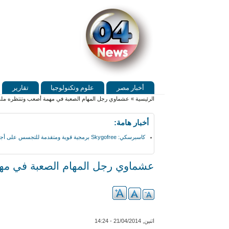
Skip to search
تجاوز إلى المحتوى الرئيسي
القائمة الرئيسية
أخبار مصر
علوم وتكنولوجيا
تقارير
أنت هنا
الرئيسية
»
عشماوي رجل المهام الصعبة في مهمة أصعب وتنتظره مل
أخبار هامة:
كاسبرسكي: Skygofree برمجية قوية ومتقدمة للتجسس على أجهزة أندرويد
عشماوي رجل المهام الصعبة في مه
اثنين, 21/04/2014 - 14:24