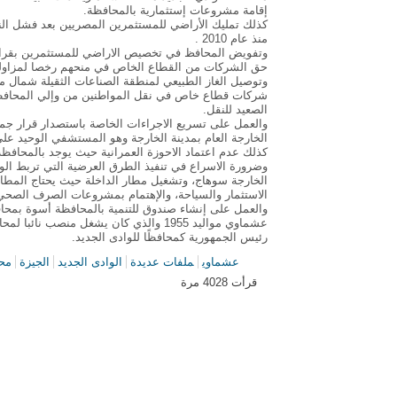
إقامة مشروعات إستثمارية بالمحافظة.
كذلك تمليك الأراضي للمستثمرين المصريين بعد فشل النظ
منذ عام 2010 .
وتفويض المحافظ في تخصيص الاراضي للمستثمرين بقرار يص
حق الشركات من القطاع الخاص في منحهم رخصا لمزاولة مخ
وتوصيل الغاز الطبيعي لمنطقة الصناعات الثقيلة شمال م
شركات قطاع خاص في نقل المواطنين من وإلي المحافظة
الصعيد للنقل.
والعمل على تسريع الاجراءات الخاصة باستصدار قرار جم
الخارجة العام بمدينة الخارجة وهو المستشفي الوحيد عل
كذلك عدم اعتماد الاحوزة العمرانية حيث يوجد بالمحافظة 175 قرية لم يتم تحديث كردونات المدن والقري بالمحافظ
وضرورة الاسراع في تنفيذ الطرق العرضية التي تربط ال
الخارجة سوهاج، وتشغيل مطار الداخلة حيث يحتاج المطا
الاستثمار والسياحة، والإهتمام بمشروعات الصرف الصحي
والعمل على إنشاء صندوق للتنمية بالمحافظة أسوة بمحاف
عشماوي مواليد 1955 والذي كان يشغل م
رئيس الجمهورية كمحافظًا للوادى الجديد.
عشماوي
ملفات عديدة
الوادى الجديد
الجيزة
مح
قرأت 4028 مرة