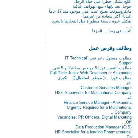
الثلج يشكل خطرا على حياة الرجل
دماغك قد يقتلك بسبب السكر
جوجل تعد بإنهاء تتبع الهواتف الذكية
مايكروسوفت تصلح عيب أمني موجود منذ 17 عاماً
8 حيل ذكية تجعل حياتك أسهل
البدناء أكثر سعادة من غيرهم!
تفكيك عبوة ناسفة متطورة قبل انفجارها بالشيخ
« ميادين المدن التاريخية ودورها في تأصيل الهو...
ز...
الحب فى زمنا ... الجزء1
ابتكار طبي يستخدم سائلا غير الدم لقياس
مستوى...
دراسة: المأكولات البحرية تطيل العمر
وظائف وفرص عمل
البدناء أكثر سعادة من غيرهم!
مطلوب مسئول دعم فني "IT Technical
Suppor...
مطلوب للتعيين فورا 5 مهندس ميكانيكا و 5 فنى...
Full Time Junior Web Developer at Alexandria
مطلوب‬ فورا .. (( موظف استقبال )) .. لكبرى
شر...
Customer Services Manager
HSE Supervisor for Multinational Company
at...
Finance Service Manager - Alexandria
Urgently Required for a Multinational
Company...
Vacancies: PR Officers, Digital Marketing
Off...
Data Production Manager (GIS)
HR Specialist for a leading Pharmaceutical
Co...