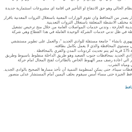
ام الحالي وهو حق الانتفاع او التأجير في اقامة اي مشروعات استثمارية جديدة
در من المحافظ وان تقوم الوزارات المعنية باستغلال الثروات المعدنية باقرار
تلف الانشطة المتعلقة باستغلال الثروات التعدينية.
دينة الخارجة ، وتدني خدمات المواصلات العامة من خلال منح ترخيص تشغيل
 في ظل تدني خدمات الشركة الوحيدة العاملة في هذا القطاع وهي شركة
هوري بانشاء " جامعة مستقلة للوادي الجديد "، والعمل على تطوير مستشفي
ي مستوي المحافظة والذي لا يعمل بكامل بطاقته.
ة .
وادي الجديد بمحافظات جنوب الصعيد وهو طريق الداخلة منفلوط باسيوط وطريق
ر الي اعادة رصف ممر الهبوط الخاص بالطائرات لفتح المجال امام حركة
 ومياه الشرب.
ظات سيناء، حتى يمكن لمنظومة التنمية أن تأخذ مسارها الصحيح بالوادى الجديد.
نصب نائبا لمحافظ الجيزة حتى مساء أمس سيقوم بحلف اليمين أمام المستشار عدلى منصور
افظ