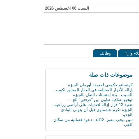
السبت 08 اغسطس 2026
لام وآراء
وظائف
موضوعات ذات صلة
كونسلتو حكومى لحديقة أورمان الجيزة
إزالة الأدوار المخالفة فى العقار المجاور لكوب...
السبت...بدء إمتحانات النقل بالجيزة
توقيع اتفاقية تعاون بين "غرفتي" الج...
تنفيذ 12 قرار إزالة لتعديات على أراضى زراعية...
الجيزة تكرم عشماوى قبل أن يتولى الوادى
الجديد
مين بيحب مصر: 12الف دعوة قضائية من سكان
القب...