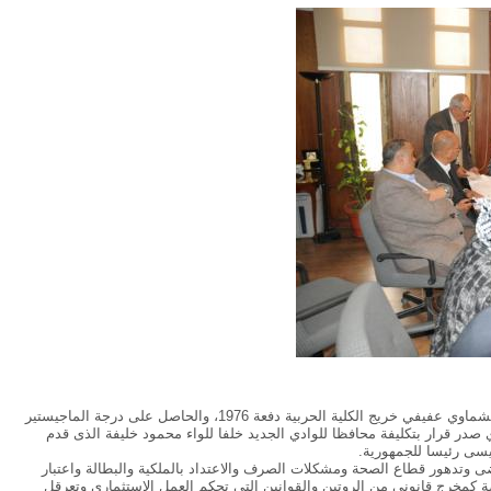
13 ملف وقضية عاجلة تنتظر اللواء محمود عبد الرحمن عشماوي عفيفي خريج الكلية الحربية دفعة 1976، والحاصل على درجة الماجيستير
ي صدر قرار بتكليفة محافظا للوادي الجديد خلفا للواء محمود خليفة الذى قدم
يسى رئيسا للجمهورية.
ضى وتدهور قطاع الصحة ومشكلات الصرف والاعتداد بالملكية والبطالة واعتبار
 كمخرج قانوني من الروتين والقوانين التي تحكم العمل الاستثماري وتعرقل