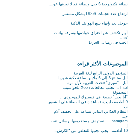
نصائح تكنولوجية 6 حيل ونصائح قد لا تعرفها عن...
ارتفاع عدد هجمات DDoS بشكل مستمر
جوجل تعد بإنهاء تتبع الهواتف الذكية
أوبر تكشف عن اختراق خوادمها وسرقة بيانات
57...
الحب فى زمنا ... الجزء1
الثلج يشكل خطرا على حياة الرجل
لماذا يجب على الحوامل تجنب تناول الجبنة
الموضوعات اﻷكثر قراءة
الطري...
بعد 3 عقود عدد الروبوتات سيفوق تعداد البشر
المؤتمر الدولي الرابع للغة العربية
بن...
أبل ستنتج 3 إلى 5 ملايين ساعة ذكية شهريا
أول ساعة ذكية للمكفوفين.. تحسس الرسائل
أبل.. "سيري" تتحدث العربية لأول مرة
على ال...
Intel ... تجلب معالجات Xeon للحواسيب
كيف تعطّل تحديث فيس بوك الذي أزعج الجميع؟
المحمولة
"أنا بخير" تطبيق في فيسبوك للموجودي...
دراسة : كيلو عسل النحل يمنح طاقة تعادل 3
9 أطعمة طبيعية تساعدك في القضاء على الشعور
آلاف...
ب...
سن الأربعين لم يعد يمثل عائقا للزواج والإنجاب...
النظام الغذائي النباتي يساعد على تخفيف آلام
م...
ثورة في عالم الطب: حبوب مبتكرة تنقل
Instagram ... تستهدف مستخدميها برسائل تنبيه
البيانات...
إ...
علماء يابانيون يكشفون الرابط بين قلة النوم وا...
10 أطعمة.. يجب تجنبها للتخلص من "الكرش...