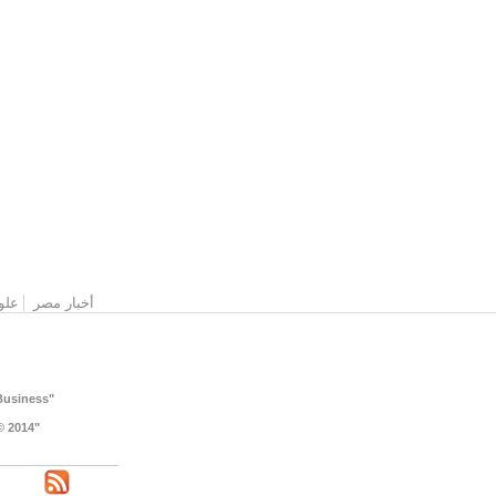
القائمة الرئيسية
أخبار مصر
علو
"Website Designed & Developed by: NOORALEX for Integrated IT Services and Solutions for Business "
"Copyright © 2014 www . 04news . com - All rights reserved © 2014 جميع حقوق النشر محفوظة للموقع "