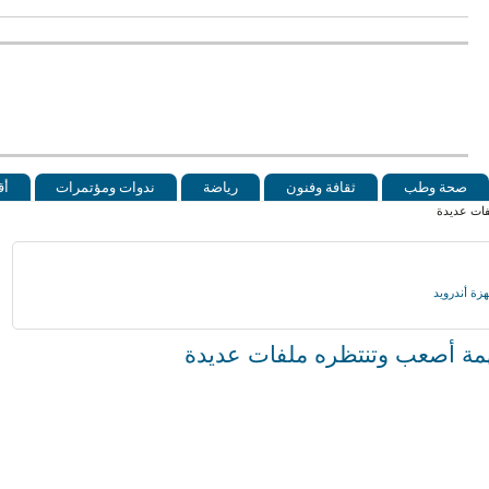
صحة وطب
ثقافة وفنون
رياضة
ندوات ومؤتمرات
أق
فات عديدة
مة أصعب وتنتظره ملفات عديدة