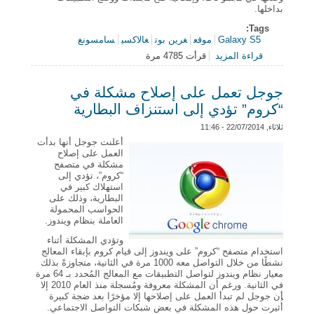
بداخلها.
Tags:
Galaxy S5
موقع
غرين بوت
غالاكسي
سامسونغ
قراءة المزيد
قرأت 4785 مرة
حول مميزات لا تعرفها عن هاتف Galaxy S5
جوجل تعمل على إصلاح مشكلة في
“كروم” تؤدي إلى استنزاف البطارية
ثلاثاء, 22/07/2014 - 11:46
أعلنت جوجل أنها بدأت
العمل على إصلاح
مشكلة في متصفح
“كروم”، تؤدي إلى
استهلاك كبير في
البطارية، وذلك على
الحواسب المحمولة
العاملة بنظام ويندوز.
وتؤدي المشكلة أثناء
استخدام متصفح “كروم” على ويندوز إلى قيام كروم بإبقاء المعالج
نشطًا من خلال التواصل معه 1000 مرة في الثانية، متجاوزةً بذلك
معيار نظام ويندوز لتواصل التطبيقات مع المعالج المُحدد بـ 64 مرة
في الثانية. ورغم أن المشكلة معروفة ومُسجلة منذ العام 2010 إلا
أن جوجل لم تبدأ العمل على إصلاحها إلا مؤخرًا بعد ضجة كبيرة
أُثيرت حول هذه المشكلة في بعض شبكات التواصل الاجتماعي.