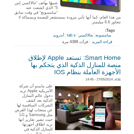
شبيهًا بهاتف “جالاكسي إس
5″ الذي كشفت عنه
“سامسونج” في وقت سابق
من هذا العام، كما أنها تأتي مزودة بمستشعر للبصمة وبسماكة لا
تتجاوز 6.6 ميليمتر.
Tags:
سامسونج
جالاكسي
tab s
أندرويد
قراءة المزيد
قرأت 4388 مرة
حول “سامسونج” تكشف عن حاسبات Galaxy Tab S
اللوحية الجديدة
Smart Home: تستعد Apple لإطلاق
منصة للمنازل الذكية الذي يتحكم بها
الأجهزة العاملة بنظام IOS
ثلاثاء, 27/05/2014 - 14:45
على مايبدو أن شركة
الأمريكية Apple تريد
دخول عالم المنازل
الذكية بعد كشف
الشركات المنافسة لها
عن منتجات لهذا الغرض
مثل Samsung و LG
حيث تشير تقارير انها
تريد اطلاق أجهزتها
للمنازل الذكية في
مؤتمرها السنوي