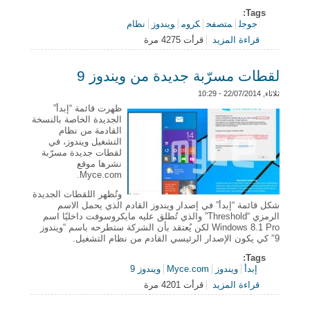
Tags:
جوجل
متصفح
كروم
ويندوز
نظام
قراءة المزيد
قرأت 4275 مرة
حول جوجل تعمل على إصلاح مشكلة في “كروم” تؤدي
إلى استنزاف البطارية
لقطات مسرّبة جديدة من ويندوز 9
ثلاثاء, 22/07/2014 - 10:29
ظهرت قائمة “إبدأ”
الجديدة الخاصة بالنسخة
القادمة من نظام
التشغيل ويندوز، في
لقطات جديدة مسرّبة
نشرها موقع
Myce.com.
وتُظهر اللقطات الجديدة
شكل قائمة “إبدأ” في إصدار ويندوز القادم الذي يحمل الاسم
الرمزي “Threshold” والذي تُطلق عليه مايكروسوفت داخليًا اسم
Windows 8.1 Pro لكن يُعتقد بأن الشركة ستطرحه باسم “ويندوز
9″ كي يكون الإصدار الرئيسي القادم من نظام التشغيل.
Tags:
إبدأ
ويندوز
Myce.com
ويندوز 9
قراءة المزيد
قرأت 4201 مرة
حول لقطات مسرّبة جديدة من ويندوز 9