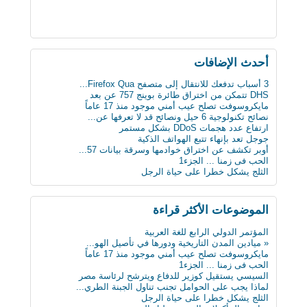
أحدث اﻹضافات
3 أسباب تدفعك للانتقال إلى متصفح Firefox Qua...
DHS تتمكن من اختراق طائرة بوينج 757 عن بعد
مايكروسوفت تصلح عيب أمني موجود منذ 17 عاماً
نصائح تكنولوجية 6 حيل ونصائح قد لا تعرفها عن...
ارتفاع عدد هجمات DDoS بشكل مستمر
جوجل تعد بإنهاء تتبع الهواتف الذكية
أوبر تكشف عن اختراق خوادمها وسرقة بيانات 57...
الحب فى زمنا ... الجزء1
الثلج يشكل خطرا على حياة الرجل
لماذا يجب على الحوامل تجنب تناول الجبنة الطري...
بعد 3 عقود عدد الروبوتات سيفوق تعداد البشر بن...
أول ساعة ذكية للمكفوفين.. تحسس الرسائل على ال...
الموضوعات اﻷكثر قراءة
كيف تعطّل تحديث فيس بوك الذي أزعج الجميع؟
دراسة : كيلو عسل النحل يمنح طاقة تعادل 3 آلاف...
المؤتمر الدولي الرابع للغة العربية
سن الأربعين لم يعد يمثل عائقا للزواج والإنجاب...
« ميادين المدن التاريخية ودورها في تأصيل الهو...
ثورة في عالم الطب: حبوب مبتكرة تنقل البيانات...
مايكروسوفت تصلح عيب أمني موجود منذ 17 عاماً
علماء يابانيون يكشفون الرابط بين قلة النوم وا...
الحب فى زمنا ... الجزء1
دماغك قد يقتلك بسبب السكر
السيسي يستقيل كوزير للدفاع ويترشح لرئاسة مصر
8 حيل ذكية تجعل حياتك أسهل
لماذا يجب على الحوامل تجنب تناول الجبنة الطري...
« ميادين المدن التاريخية ودورها في تأصيل الهو...
الثلج يشكل خطرا على حياة الرجل
ابتكار طبي يستخدم سائلا غير الدم لقياس مستوى...