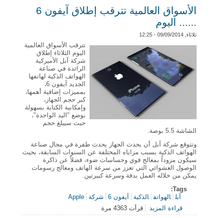
الأسواق العالمية تترقب إطلاق آيفون 6
...... اليوم
ثلاثاء, 09/09/2014 - 12:25
تترقب الأسواق العالمية
اليوم الثلاثاء إطلاق
شركة آبل الأميركية
الرائدة في صناعة
الهواتف الذكية لهاتفها
الجديد آيفون 6،
بمميزات إضافية أهمها،
كبر حجم الجهاز،
وإمكانية الكتابة بسهولة
بوضع "اليد الواحدة"،
حيث سيبلغ حجم
الشاشة 5.5 بوصة.
وتتوقع شركة آبل أن يحدث الجهاز يحدث طفرة في مجال صناعة
الهواتف الذكية بسبب مزاياه المختلفة عن السنوات السابقة، بحيث
سيكون مزوداً بمعالج قوي وحساسات ضوء، فضلاً عن ذاكرة
الوصول العشوائي التي تعزز من سرعة الهاتف ومعالج رسومات
يمكن من خلاله العمل بدقة وسرعة كبيرتين.
Tags:
آبل
الهواتف
الذكية
آيفون 6
شركة
Apple
قراءة المزيد
قرأت 4363 مرة
حول الأسواق العالمية تترقب إطلاق آيفون 6 ...... اليوم