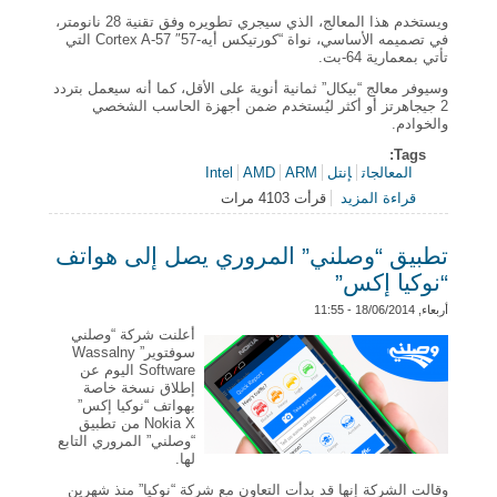
ويستخدم هذا المعالج، الذي سيجري تطويره وفق تقنية 28 نانومتر،
في تصميمه الأساسي، نواة “كورتيكس أيه-57″ Cortex A-57 التي
تأتي بمعمارية 64-بت.
وسيوفر معالج “بيكال” ثمانية أنوية على الأقل، كما أنه سيعمل بتردد
2 جيجاهرتز أو أكثر ليُستخدم ضمن أجهزة الحاسب الشخصي
والخوادم.
Tags:
المعالجات
إنتل
ARM
AMD
Intel
قراءة المزيد
قرأت 4103 مرات
حول روسيا تعتزم الاستعاضة عن معالجات “إنتل” وAMD
بمعالجات ARM
تطبيق “وصلني” المروري يصل إلى هواتف
“نوكيا إكس”
أربعاء, 18/06/2014 - 11:55
أعلنت شركة “وصلني
سوفتوير” Wassalny
Software اليوم عن
إطلاق نسخة خاصة
بهواتف “نوكيا إكس”
Nokia X من تطبيق
“وصلني” المروري التابع
لها.
وقالت الشركة إنها قد بدأت التعاون مع شركة “نوكيا” منذ شهرين