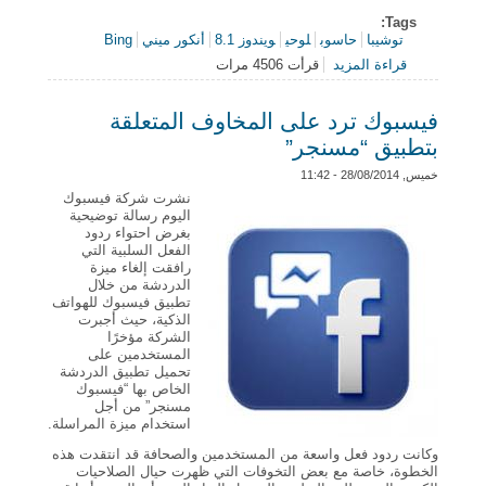
Tags:
توشيبا
حاسوب
لوحي
ويندوز 8.1
أنكور ميني
Bing
قراءة المزيد
قرأت 4506 مرات
حول “توشيبا” تكشف عن حاسوب لوحي بنظام “ويندوز
8.1″ وبسعر 100 دولار
فيسبوك ترد على المخاوف المتعلقة
بتطبيق “مسنجر”
خميس, 28/08/2014 - 11:42
نشرت شركة فيسبوك
اليوم رسالة توضيحية
بغرض احتواء ردود
الفعل السلبية التي
رافقت إلغاء ميزة
الدردشة من خلال
تطبيق فيسبوك للهواتف
الذكية، حيث أجبرت
الشركة مؤخرًا
المستخدمين على
تحميل تطبيق الدردشة
الخاص بها “فيسبوك
مسنجر” من أجل
استخدام ميزة المراسلة.
وكانت ردود فعل واسعة من المستخدمين والصحافة قد انتقدت هذه
الخطوة، خاصة مع بعض التخوفات التي ظهرت حيال الصلاحيات