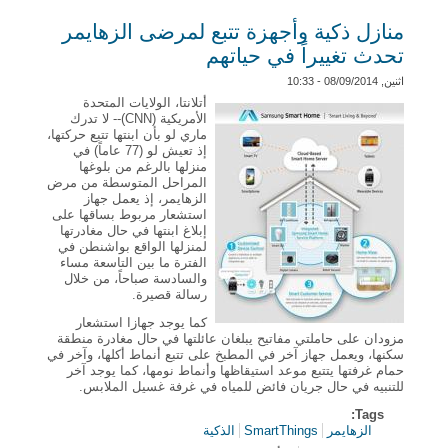
منازل ذكية وأجهزة تتبع لمرضى الزهايمر
تحدث تغييراً في حياتهم
اثنين, 08/09/2014 - 10:33
أتلانتا، الولايات المتحدة
الأمريكية (CNN)-- لا تدرك
ماري لو بأن ابنتها تتبع حركتها،
إذ تعيش لو (77 عاماً) في
منزلها بالرغم من بلوغها
المراحل المتوسطة من مرض
الزهايمر، إذ يعمل جهاز
استشعار مربوط بساقها على
إبلاغ ابنتها في حال مغادرتها
لمنزلها الواقع بواشنطن في
الفترة ما بين التاسعة مساء
والسادسة صباحاً، من خلال
رسالة قصيرة.
كما يوجد جهازا استشعار
مزودان على حاملتي مفاتيح يبلغان عائلتها في حال مغادرة منطقة
سكنها، ويعمل جهاز آخر في المطبخ على تتبع أنماط أكلها، وآخر في
حمام غرفتها يتتبع موعد استيقاظها وأنماط نومها، كما يوجد آخر
للتنبيه في حال جريان فائض للمياه في غرفة غسيل الملابس.
Tags:
الزهايمر
SmartThings
الذكية