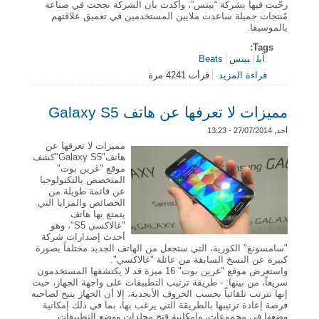
رحّبت فيها بشركة “بيتس”، وأكدت بأن الشركة نجحت في صناعة
مُنتجات جميلة ساعدت ملايين المستخدمين في تعميق علاقتهم
بالموسيقا.
Tags:
آبل
بيتس
Beats
قراءة المزيد
قرأت 4241 مرة
حول آبل تُغلق صفقة استحواذها على شركة “بيتس”
مميزات لا تعرفها عن هاتف Galaxy S5
أحد, 27/07/2014 - 13:23
مميزات لا تعرفها عن
هاتف"Galaxy S5"كشف
موقع "غرين بوت"
المتخصص بالتكنولوجيا
عن قائمة طويلة من
الخصائص والمزايا التي
يتمتع بها هاتف
"غالاكسي S5"، وهو
أحدث إصدارات شركة
"سامسونغ" الكورية، التي ستجعل من الهاتف الجديد مختلفاً بصورة
كبيرة عن النسخ السابقة من عائلة "غالاكسي".
واستعرض موقع "غرين بوت" 16 ميزة قد لا يكتشفها المستخدمون
سريعاً، من بينها: - طريقة ترتيب التطبيقات على واجهة الجهاز، حيث
إنها تترتب تلقائياً بحسب الحروف الأبجدية، إلا أن الجهاز يتيح لصاحبه
فرصة إعادة ترتيبها بالطريقة التي يرغب بها، بما في ذلك إمكانية
وضعها في مجموعات، وإمكانية فتح مجلدات ووضع التطبيقات