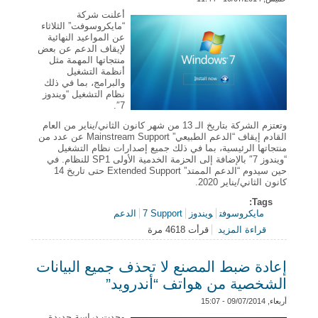
أعلنت شركة
“مايكروسوفت” الثلاثاء
عن المواعيد النهائية
لإيقاف الدعم عن بعض
منتجاتها المهمة مثل
أنظمة التشغيل
والبرامج، بما في ذلك
نظام التشغيل “ويندوز
7″.
وتعتزم الشركة بتاريخ الـ 13 من شهر كانون الثاني/يناير من العام
القادم إيقاف “الدعم الطبيعي” Mainstream Support عن عدد من
منتجاتها الرئيسية، بما في ذلك جميع إصدارات نظام التشغيل
“ويندوز 7″ بالإضافة إلى الحزمة الخدمية الأولى SP1 للنظام. في
حين سيدوم “الدعم الممتد” Extended Support حتى تاريخ 14
كانون الثاني/يناير 2020.
Tags:
مايكروسوفت
ويندوز 7
Support
الدعم
قراءة المزيد
قرأت 4618 مرة
حول “مايكروسوفت” تعلن عن موعد إيقاف الدعم عن
نظام “ويندوز 7″
إعادة ضبط المصنع لا تحذف جميع البيانات
الشخصية من هواتف “أندرويد”
أربعاء, 09/07/2014 - 15:07
وجدت دراسة جديدة