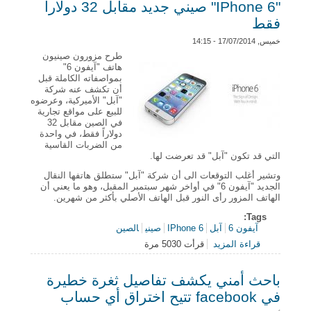
"IPhone 6" صيني جديد مقابل 32 دولاراً
فقط
خميس, 17/07/2014 - 14:15
طرح مزورون صينيون
هاتف "آيفون 6"
بمواصفاته الكاملة قبل
أن تكشف عنه شركة
"آبل" الأميركية، وعرضوه
للبيع على مواقع تجارية
في الصين مقابل 32
دولاراً فقط، في واحدة
من الضربات القاسية
التي قد تكون "آبل" قد تعرضت لها.
وتشير أغلب التوقعات الى أن شركة "آبل" ستطلق هاتفها النقال
الجديد "آيفون 6" في أواخر شهر سبتمبر المقبل، وهو ما يعني أن
الهاتف المزور رأى النور قبل الهاتف الأصلي بأكثر من شهرين.
Tags:
آيفون 6
آبل
IPhone 6
صيني
الصين
قراءة المزيد
حول "IPhone 6" صيني جديد مقابل 32 دولاراً فقط
قرأت 5030 مرة
باحث أمني يكشف تفاصيل ثغرة خطيرة
في facebook تتيح اختراق أي حساب