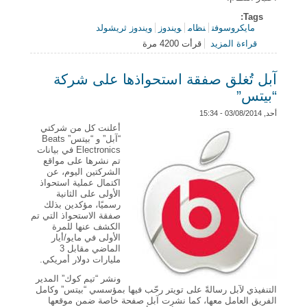
Tags:
مايكروسوفت
نظام
ويندوز
ويندوز ثريشولد
قراءة المزيد
قرأت 4200 مرة
حول “مايكروسوفت” تعتزم إطلاق نسخة معاينة من نظام
“ويندوز 9″ الشهر المقبل
آبل تُغلق صفقة استحواذها على شركة
“بيتس”
أحد, 03/08/2014 - 15:34
أعلنت كل من شركتي
“آبل” و “بيتس” Beats
Electronics في بيانات
تم نشرها على مواقع
الشركتين اليوم، عن
اكتمال عملية استحواذ
الأولى على الثانية
رسميًا، مؤكدين بذلك
صفقة الاستحواذ التي تم
الكشف عنها للمرة
الأولى في مايو/أيار
الماضي مقابل 3
مليارات دولار أمريكي.
ونشر “تيم كوك” المدير
التنفيذي لآبل رسالةً على تويتر رحّب فيها بمؤسسي “بيتس” وكامل
الفريق العامل معها، كما نشرت آبل صفحة خاصة ضمن موقعها