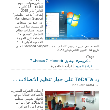
مايكروسوفت اليوم
الثلاثاء – 13 كانون
الثاني/يناير 2015 –
إيقاف “الدعم الطبيعي”
Mainstream Support
عن عدد من منتجاتها
الرئيسية، بما في ذلك
جميع إصدارات نظام
التشغيل “ويندوز 7″
بالإضافة إلى الحزمة
الخدمية الأولى SP1
للنظام. في حين سيدوم “الدعم الممتد”Extended Support حتى
تاريخ 14 كانون الثاني/يناير 2020.
Tags:
مايكروسوفت
ويندوز 7
microsoft
windows 7
قراءة المزيد
قرأت 4656 مرة
حول مايكروسوفت اوقفت “الدعم الطبيعي” عن نظام
“ويندوز 7″ اعتبارا من امس
رد TeDaTa على جهاز تنظيم الاتصالات ....
أحد, 07/12/2014 - 15:13
أرسلت الشركة المصرية
للاتصالات خطابا موجها
للجهاز القومي لتنظيم
الاتصالات حول ما اثير
مؤخرا من اعتراض