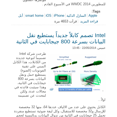
للمطورين WWDC 2014 في الأسبوع القادم .
Tags:
Apple
المنازل الذكية
iPhone
iOS
smart home
أبل
قراءة المزيد
قرأت 4653 مرة
حول Smart Home: تستعد Apple لإطلاق منصة للمنازل
الذكية الذي يتحكم بها الأجهزة العاملة بنظام IOS
Intel تصمم كابلاً جديداً يستطيع نقل
البيانات بسرعة 800 جيجابايت في الثانية
خميس, 22/05/2014 - 13:45
طرحت شركة Intel
تصميماً لنوعية جديدة
من الكابلات، هذا الكابل
المبني على تقنية
الفوتونات (الضوء)
يستطيع حمل ونقل
البيانات بسرعة 800
جيجابايت في الثانية،
وهذا سيثبت فائدته في
مجالات عدة، ولكن
لنتحدث عن تصميمه
اولاً...
الكابل يحتوي على عدد من الالياف عددها 64، منها 32 مخصصة
للإرسال و32 مخصصة للاستقبال، وكل ليفة ضوئية تستطيع منفردة
تحمل 25 جيجابايت في الثانية من تدوال البيانات، وبالنسبة لحجم