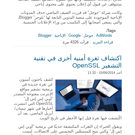
ستتوقف عن قبول أي إعلان يحتوي على محتوى إباحي.
وكانت شركة “جوجل” قد قررت الصيف الماضي حذف المدونات
الإباحية الموجودة على منصة التدوين التابعة لها “بلوجر” Blogger،
والتي يسعى أصحابها إلى التكسب من وراء الإعلانات الجنسية.
Tags:
AdWords
جوجل
Google
الإباحية
Blogger
قراءة المزيد
قرأت 4326 مرة
حول “جوجل” تعتزم مكافحة الإعلانات الجنسية على منصة
التدوين “بلوجر”
اكتشاف ثغرة أمنية أخرى في تقنية
التشفير OpenSSL
أحد, 15/06/2014 - 11:32
كشف باحثون أمنيون
عن ثغرة جديدة في
برمجية تشفير مواقع
الإنترنت مفتوحة المصدر
“أوبن إس إس إل”
OpenSSL التي انتشرت
أخبارها في شهر نيسان/
أبريل الماضي، بعد أن
اكُتشفت فيها ثغرة قيل إنها الأخطر في تاريخ الويب.
ويقول الخبراء إن الثغرات المكتشفة حديثًا في برمجية “أوبن إس
إس إل” والتي تتيح للمتسللين التجسس على الاتصالات، ليست