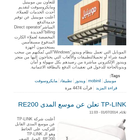
للتعاون بين موبينيل
ومايكروسوفت لتقديم
أحدث الخدمات للعملاء،
أعلنت موبينيل عن توفير
خدمةالدفع
المباشر“Direct operator
billing”الجديدة
المخصصة لعملاء الكارت
المدفوع مسبقاًممن
يستخدمون أجهزة
الموبايل التي تعمل بنظام ويندوز“Windows“التي تُمكنهم من سحب
قيمة شراء أو تحميلالتطبيقات والألعاب التي يحتاجون إليها من متجر
ويندوز الإلكتروني مباشرة من رصيدهم بكل سهولة و أمان
وبدونالحاجة للدخول في تعقيدات الدفع بالبطاقة الائتمانية.
Tags:
موبينيل
mobinil
ويندوز
تطبيقات
مايكروسوفت
قراءة المزيد
قرأت 4474 مرة
حول لأول مرة في مصر موبينيل تطلق خدمة الدفع
المباشر لشراء تطبيقات متجر ويندوز بالتعاون مع
مايكروسوفت
TP-LINK تعلن عن موسع المدى RE200
ثلاثاء, 01/07/2014 - 11:03
أعلنت شركة TP-LINK
عن موسع المدى القابل
للتركيب على الحائط
وهو الـ TP-LINK
RE200. الجهاز الصغير