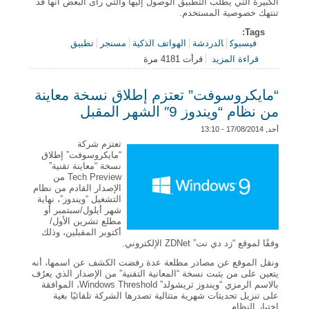
الكبيرة التي يطلب التطبيق الوصول إليها والتي رأى البعض أنها قد
تنتهك خصوصية المستخدم.
Tags:
فيسبوك
الدردشة
الهواتف الذكية
مسنجر
تطبيق
قراءة المزيد
قرأت 4181 مرة
حول فيسبوك ترد على المخاوف المتعلقة بتطبيق
“مسنجر”
“مايكروسوفت” تعتزم إطلاق نسخة معاينة
من نظام “ويندوز 9″ الشهر المقبل
أحد, 17/08/2014 - 13:10
تعتزم شركة
“مايكروسوفت” إطلاق
نسخة “معاينة تقنية”
Tech Preview من
الإصدار القادم من نظام
التشغيل “ويندوز”، نهاية
شهر أيلول/سبتمبر أو
مطلع تشرين الأول/
أكتوبر المقبلين، وذلك
وفقًا لموقع “زد دي نت” ZDNet الإلكتروني.
ونقل الموقع عن مصادر مطلعة عدة رفضت الكشف عن اسمها، أنه
يتعين على من يثبت نسخة “المعانية التقنية” من الإصدار الذي يعرُف
بالاسم الرمزي “ويندوز ثريشولد” Windows Threshold، الموافقة
على تنزيل تحديثات شهرية متتالية تصدرها الشركة تلقائيًا بغية
اختبار النظام.