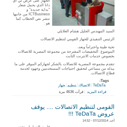
الجهاز على عرض تي اي
داتا الذي يحمل شعار
"بداية جديدة" و
ICTBusiness من جانبها
تنشر نص الخطاب كما
هو :
السيد المهندس الجليل هشام العلايلي
الرئيس التنفيذي للجهاز القومي لتنظيم الاتصالات
تحية طيبة واحتراماً وبعد،
الموضوع: التخفيضات المقترحة من مجموعة المصرية للاتصالات
بخصوص خدمات الانترنت الثابت
تتقدم مجموعة المصرية للاتصالات بالشكر لجهازكم الموقر على ما
يبذله من مساعي لتحقيق احتياجات المستخدمين وجهود لخدمة
قطاع الاتصالات.
Tags:
TeDaTa
الاتصالات
تنظيم
جهاز
قراءة المزيد
حول رد TeDaTa على جهاز تنظيم الاتصالات ....
قرأت 4636 مرة
القومى لتنظيم الاتصالات .... يوقف
عروض TeDaTa !!!
أحد, 07/12/2014 - 14:52
قامت الدنيا ولم تقعد