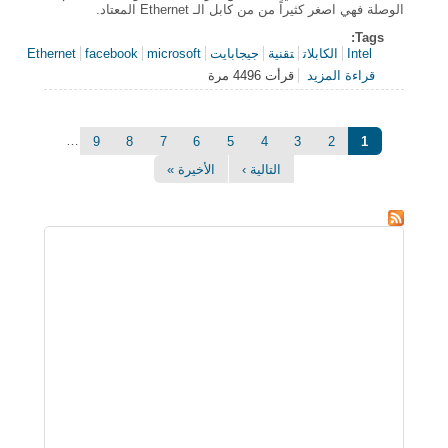
الوصلة فهي اصغر كثيراً من من كابل الـ Ethernet المعتاد.
Tags:
Intel
الكابلات
تقنية
جيجابايت
microsoft
facebook
Ethernet
قراءة المزيد
قرأت 4496 مرة
حول Intel تصمم كابلاً جديداً يستطيع نقل البيانات بسرعة
800 جيجابايت في الثانية
الصفحات
…
9
8
7
6
5
4
3
2
1
التالية ›
الأخيرة »