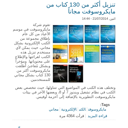
تنزيل أكثر من 130 كتاب من
مايكروسوفت مجاناً
اثنين, 21/07/2014 - 14:44
تقوم شركة
مايكروسوفت في موسم
الأعياد من كل عام
بإطلاق مجموعة من
الكتب الإلكترونية بشكل
مجاني، حيث يمكن لأي
مستخدم تنزيل هذه
الكتب لقرائتها والإطلاع
على محتوياتها. ومؤخراً
وبشكل مُفاجئ أطلقت
مايكروسوفت أكثر من
130 كتاب بشكل مجاني
للمستخدمين.
وتختلف هذه الكتب في المواضيع التي تتناولها، حيث تتخصص بعض
الكتب في نظام تشغيل ويندوز 7 أو 8، وبعضها الآخر في بيئات
مايكروسوفت التطويرية بالإضافة إلى أحزمة أوفيس.
Tags:
مايكروسوفت
الكتب
الإلكترونية
مجاني
قراءة المزيد
قرأت 4364 مرة
حول تنزيل أكثر من 130 كتاب من مايكروسوفت مجاناً