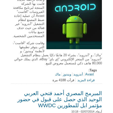
قامت بها الشركة
المنتجة لبرنامج مكافحة
الفيروسات “أفاست”
Avast أن عملية إعادة
ضبط المصنع لنظام
التشغيل “أندرويد” غير
فعالة من حيث حذف
جميع بيانات
المستخدمين الشخصية.
وقامت شركة “أفاست”،
التي يتوفر تطبيقها
لأنظمة “ويندوز”، و
“ماك”، و “أندرويد”، بشراء 20 هاتفًا ذكيًا يعمل بنظام التشغيل
“أندرويد” من المتجر الإلكتروني “إي باي” eBay، الذي يملك حوالي
80,000 هاتف ذكي مُستعمل معروض للبيع.
Tags:
Avast
أندرويد
ويندوز
ماك
قراءة المزيد
قرأت 4188 مرة
حول إعادة ضبط المصنع لا تحذف جميع البيانات الشخصية
من هواتف “أندرويد”
المبرمج المصري أحمد فتحي العربي
الوحيد الذي حصل على قبول في حضور
مؤتمر ابل للمطورين WWDC
أربعاء, 02/07/2014 - 10:18