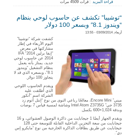
قراءة المزيد
قرأت 4509 مرات
حول منازل ذكية وأجهزة تتبع لمرضى الزهايمر تحدث
تغييراً في حياتهم
“توشيبا” تكشف عن حاسوب لوحي بنظام
“ويندوز 8.1″ وبسعر 100 دولار
أربعاء, 03/09/2014 - 13:55
كشفت شركة “توشيبا”
اليوم الأربعاء في إطار
مشاركتها في معرض
“إيفا برلين 2014″ IFA
2014 عن حاسوب لوحي
جديد، يمتاز بأنه يعمل
بنظام التشغيل “ويندوز
8.1″، وبسعره الذي قد لا
يتجاوز 100 دولار.
ويقدم الحاسوب اللوحي
الذي أطلقت عليه
الشركة اسم “أنكور
ميني” Encore Mini، معالجًا رباعي النوى من نوع “إنتل آتوم زد
3735 جي” Intel Atom Z3735G وشاشة لمسية قياس 7 بوصات
وبدقة 1,024×600 بكسل.
ويقدم الجهاز أيضًا 1 جيجابايت من ذاكرة الوصول العشوائي، و 16
جيجابايت من سعة التخزين الداخلية القابلة للتوسعة حتى 128
جيجابايت عن طريق بطاقات الذاكرة الخارجية من نوع “مايكرو إس
دي”.