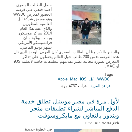
حصل الطالب المصري
أحمد فتحي على فرصة
الحضور لمعرض WWDC
وهو معرض شركة أبل
العالمية للمطورين
والذي عقد هذا العام
2014 بمركز موسكون
ويست بولاية سان
فرانسيسكو الأمريكي
بشهر يونيو الماضي،
والجدير بالذكر هنا أن الطالب المصري كان العربي الوحيد الذي نال
هذه الفرصة ضمن 200 طالب حول العالم يحصلون على تذاكر
المعرض بصورة مجانبة نظير تقديمهم لتطبيقات خاصة لأنظمة iOS
أو MAC.
Tags:
WWDC
أبل
iOS
Mac
Apple
قراءة المزيد
قرأت 4737 مرة
حول المبرمج المصري أحمد فتحي العربي الوحيد الذي
حصل على قبول في حضور مؤتمر ابل للمطورين WWDC
لأول مرة في مصر موبينيل تطلق خدمة
الدفع المباشر لشراء تطبيقات متجر
ويندوز بالتعاون مع مايكروسوفت
ثلاثاء, 01/07/2014 - 11:33
في خطوة جديدة