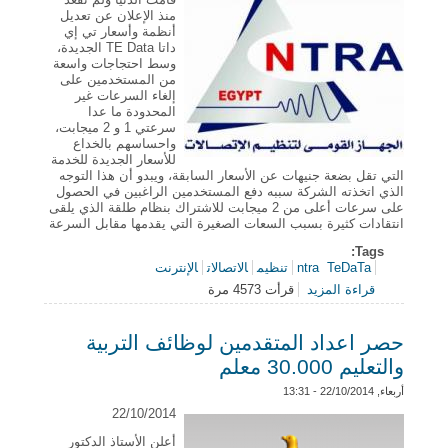
منذ الإعلان عن تعديل
أنظمة وأسعار تي إي
داتا TE Data الجديدة،
وسط احتجاجات واسعة
من المستخدمين على
إلغاء السرعات غير
المحدودة ما عدا
سرعتي 1 و 2 ميجابت،
واحساسهم بالخداع
للأسعار الجديدة للخدمة
التي تقل بضعة جنيهات عن الأسعار السابقة، ويبدو أن هذا التوجه
الذي اتخذته الشركة سببه دفع المستخدمين الراغبين في الحصول
على سرعات أعلى من 2 ميجابت للاشتراك بنظام طلقة الذي يلقى
انتقادات كثيرة بسبب السعات الصغيرة التي يقدمها مقابل السرعة
Tags:
TeDaTa
ntra
تنظيم
الاتصالات
الإنترنت
قراءة المزيد
قرأت 4573 مرة
حول القومى لتنظيم الاتصالات .... يوقف عروض TeDaTa
!!!
حصر اعداد المتقدمين لوظائف التربية
والتعليم 30.000 معلم
أربعاء, 22/10/2014 - 13:31
22/10/2014
أعلن الأستاذ الدكتور