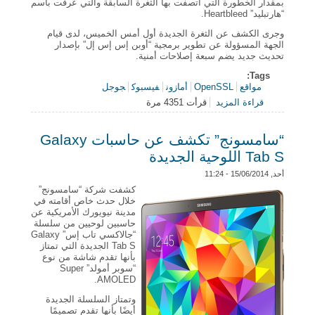
بمقدار الخطورة التي اتصفت بها الثغرة السابقة والتي عُرفت باسم
“هارتبليد” Heartbleed.
وجرى الكشف عن الثغرة الجديدة أول أمس الخميس، لدى قيام
الجهة المسؤولة عن تطوير برمجية “أوبن إس إس إل” بإصدار
تحديث جديد يضم سبعة إصلاحات أمنية.
Tags:
مواقع
OpenSSL
أمازون
فيسبوك
جوجل
قراءة المزيد
قرأت 4351 مرة
حول اكتشاف ثغرة أمنية أخرى في تقنية التشفير
OpenSSL
“سامسونج” تكشف عن حاسبات Galaxy
Tab S اللوحية الجديدة
أحد, 15/06/2014 - 11:24
كشفت شركة “سامسونج”
خلال حدث خاص أقامته في
مدينة نيويورك الأمريكية عن
حاسبين لوحيين من سلسلة
“جالاكسي تاب إس” Galaxy
Tab S الجديدة التي تمتاز
بأنها تقدم شاشة من نوع
“سوبر أمولد” Super
AMOLED.
وتمتاز السلسلة الجديدة
أيضًا بأنها تقدم تصميمًا