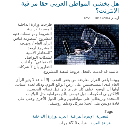
هل يخشى المواطن العربي حقا مراقبة
الإنترنت؟
أربعاء, 10/09/2014 - 12:26
‬‬‬‬‬‬‬المصرية كراسة
الشروط ومواصفات فنية
لمشروع "منظومة قياس
الرأي العام"، ويهدف
المشروع لرصد
"المخاطر الأمنية
لشبكات التواصل
الاجتماعي". وأفادت
التقارير بأن 7 شركات
عالمية قد قدمت بالفعل عروضا لتنفيذ المشروع.
وبينما يلقى القرار معارضة من بعض النخب، إلا أنه قد لا يثير الرأي
العام لدى المستخدمين على أرض الواقع اليوم، وذلك لعدة أسباب.
أولها أن الوضع اختلف كليا عن ما كان قبل فضائح التجسس
الإلكتروني لحكومات دول توصف بالديمقراطية مثل الولايات
المتحدة وبريطانيا على مواطنيهم وعلى الدول الأخرى وحتى على
قادة دوليين مثل أنجيلا ميركل وديلما روسيف.
Tags:
المصرية
الإنترنت
مراقبة
العربي
وزارة
الداخلية‭‭‭‭‭‭‭
قراءة المزيد
قرأت 4510 مرات
حول هل يخشى المواطن العربي حقا مراقبة الإنترنت؟