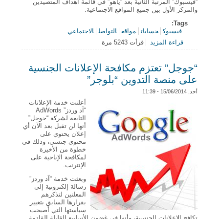
“فيسبوك” المرتبة الثانية بعد “ياهو” في قائمة أهداف المتصيدين
والمركز الأول بين جميع المواقع الاجتماعية.
Tags:
فيسبوك
حسابات
مواقع
التواصل
الاجتماعي
قراءة المزيد
قرأت 5243 مرة
حول دراسة: مستخدمو “فيسبوك” الأكثر عرضة لمحاولات
سرقة حساباتهم
“جوجل” تعتزم مكافحة الإعلانات الجنسية
على منصة التدوين “بلوجر”
أحد, 15/06/2014 - 11:39
أعلنت خدمة الإعلانات
“آد وردز” AdWords
التابعة لشركة “جوجل”
أنها لن تقبل بعد الآن أي
إعلان يحتوي على
محتوى جنسي، وذلك في
خطوة من الأخيرة
لمكافحة الإباحية على
الإنترنت.
وبعثت خدمة “آد وردز”
رسالة إلكترونية إلى
المعلنين لتذكرهم
بقرارها السابق بتغيير
سياستها التي أصبحت
تكافح الإعلانات الجنسية، وأنها في غضون الأسابيع القليلة القادمة