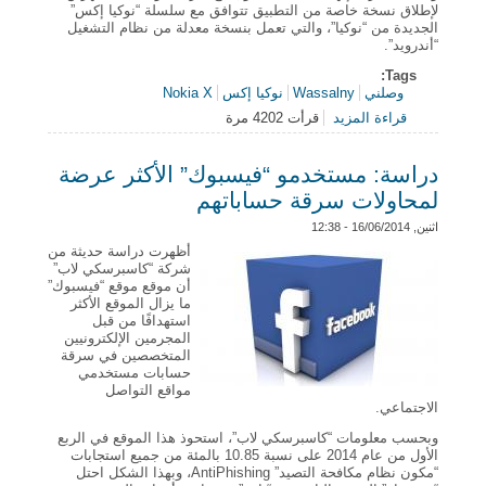
لإطلاق نسخة خاصة من التطبيق تتوافق مع سلسلة “نوكيا إكس”
الجديدة من “نوكيا”، والتي تعمل بنسخة معدلة من نظام التشغيل
“أندرويد”.
Tags:
وصلني
Wassalny
نوكيا إكس
Nokia X
قراءة المزيد
قرأت 4202 مرة
حول تطبيق “وصلني” المروري يصل إلى هواتف “نوكيا
إكس”
دراسة: مستخدمو “فيسبوك” الأكثر عرضة
لمحاولات سرقة حساباتهم
اثنين, 16/06/2014 - 12:38
أظهرت دراسة حديثة من
شركة “كاسبرسكي لاب”
أن موقع موقع “فيسبوك”
ما يزال الموقع الأكثر
استهدافًا من قبل
المجرمين الإلكترونيين
المتخصصين في سرقة
حسابات مستخدمي
مواقع التواصل
الاجتماعي.
وبحسب معلومات “كاسبرسكي لاب”، استحوذ هذا الموقع في الربع
الأول من عام 2014 على نسبة 10.85 بالمئة من جميع استجابات
“مكون نظام مكافحة التصيد” AntiPhishing، وبهذا الشكل احتل