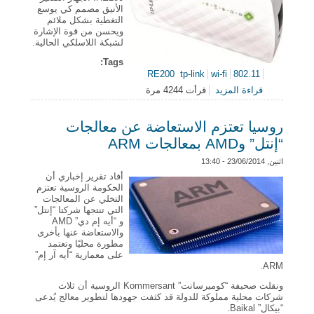
الأنيق مصمم كي يوسع
التغطية بشكل ملائم
ويحسن من قوة الإشارة
لشبكة اللاسلكي الحالية.
Tags:
RE200
tp-link
wi-fi
802.11
قراءة المزيد
حول TP-LINK تعلن عن موسع المدى RE200
قرأت 4244 مرة
روسيا تعتزم الاستعاضة عن معالجات
“إنتل” وAMD بمعالجات ARM
اثنين, 23/06/2014 - 13:40
أفاد تقرير إخباري أن
الحكومة الروسية تعتزم
التخلي عن المعالجات
التي تنتجها شركتا “إنتل”
و “أيه إم دي” AMD
والاستعاضة عنها بأخرى
مطورة محليًا وتعتمد
على معمارية “أيه آر إم”
ARM.
ونقلت صحيفة “كوميرسانت” Kommersant الروسية أن ثلاث
شركات محلية مملوكة للدولة قد كثفت جهودها لتطوير معالج يُدعى
“بيكال” Baikal.