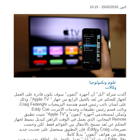
اثنين, 15/02/2016 - 10:15
علوم وتكنولوجيا
وكالات
أكدت شركة "آبل" أن أجهزة "آيفون" سوف تكون قادرة على العمل
كجهاز للتحكم عن بُعد بالجيل الرابع من جهاز " Apple TV"، وذلك
على لسان نائب رئيس قسم هندسة البرمجيات Craig Federighi،
ونائب قسم رئيس تطبيقات وخدمات الإنترنت Eddy Cue.
ويُمكن لمستخدمي أجهزة "آيفون" و"Apple TV" تثبيت تطبيق
Remote المجاني، الذي يعمل في الوقت الراهن كبديل بسيط لجهاز
التحكم عن بُعد يسمح بالانتقال بين القوائم فقط. لكن وحسب
تصريحات Craig وEddy، فإن التطبيق سيحصل على تحديث جديد
يجعل من هواتف "آيفون" بديلًا كاملًا.
وقال Eddy إن شركة" آبل" تعمل بالفعل على إطلاق تحديث جديد