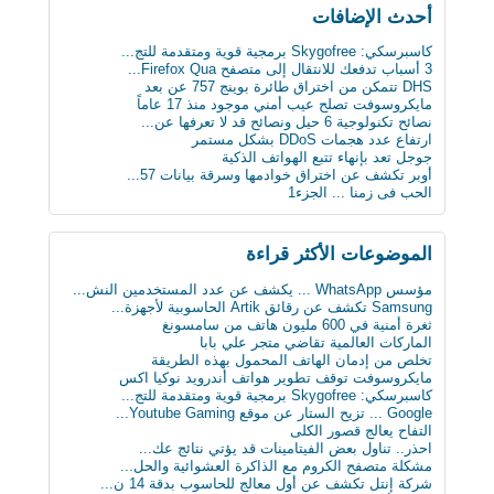
أحدث اﻹضافات
كاسبرسكي: Skygofree برمجية قوية ومتقدمة للتج...
3 أسباب تدفعك للانتقال إلى متصفح Firefox Qua...
DHS تتمكن من اختراق طائرة بوينج 757 عن بعد
مايكروسوفت تصلح عيب أمني موجود منذ 17 عاماً
نصائح تكنولوجية 6 حيل ونصائح قد لا تعرفها عن...
ارتفاع عدد هجمات DDoS بشكل مستمر
جوجل تعد بإنهاء تتبع الهواتف الذكية
أوبر تكشف عن اختراق خوادمها وسرقة بيانات 57...
الحب فى زمنا ... الجزء1
الثلج يشكل خطرا على حياة الرجل
لماذا يجب على الحوامل تجنب تناول الجبنة الطري...
بعد 3 عقود عدد الروبوتات سيفوق تعداد البشر بن...
الموضوعات اﻷكثر قراءة
أول ساعة ذكية للمكفوفين.. تحسس الرسائل على ال...
كيف تعطّل تحديث فيس بوك الذي أزعج الجميع؟
مؤسس WhatsApp ... يكشف عن عدد المستخدمين النش...
دراسة : كيلو عسل النحل يمنح طاقة تعادل 3 آلاف...
Samsung تكشف عن رقائق Artik الحاسوبية لأجهزة...
سن الأربعين لم يعد يمثل عائقا للزواج والإنجاب...
ثغرة أمنية في 600 مليون هاتف من سامسونغ
ثورة في عالم الطب: حبوب مبتكرة تنقل البيانات...
الماركات العالمية تقاضي متجر علي بابا
علماء يابانيون يكشفون الرابط بين قلة النوم وا...
تخلص من إدمان الهاتف المحمول بهذه الطريقة
دماغك قد يقتلك بسبب السكر
مايكروسوفت توقف تطوير هواتف أندرويد نوكيا اكس
8 حيل ذكية تجعل حياتك أسهل
كاسبرسكي: Skygofree برمجية قوية ومتقدمة للتج...
« ميادين المدن التاريخية ودورها في تأصيل الهو...
Google ... تزيح الستار عن موقع Youtube Gaming...
ابتكار طبي يستخدم سائلا غير الدم لقياس مستوى...
التفاح يعالج قصور الكلى
دراسة: المأكولات البحرية تطيل العمر
احذر.. تناول بعض الفيتامينات قد يؤتي نتائج عك...
البدناء أكثر سعادة من غيرهم!
مشكلة متصفح الكروم مع الذاكرة العشوائية والحل...
شركة إنتل تكشف عن أول معالج للحاسوب بدقة 14 ن...