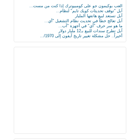
العب بوكيمون جو على كومبيوترك إذا كنت من مست...
آبل "توقف تحديثات كويك تايم" لنظام...
آبل تستعد لبيع هاتفها المليار
آبل تعالج خطأ في تحديث نظام التشغيل "أي...
ما هو سر حرف "آي" في أجهزة "آب...
آبل تطرح سندات للبيع بـ12 مليار دولار
أخيراً.. حل مشكلة تغيير تاريخ آيفون إلى 1970/...