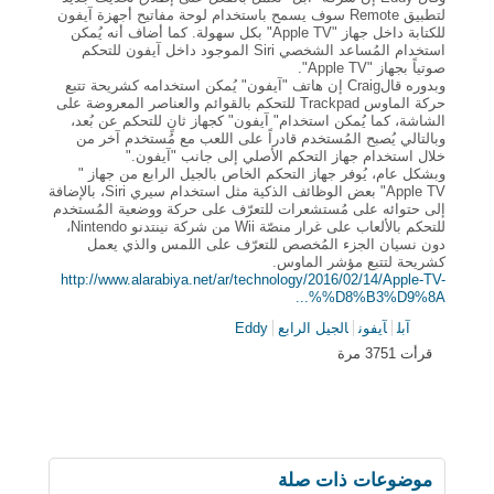
لتطبيق Remote سوف يسمح باستخدام لوحة مفاتيح أجهزة آيفون
للكتابة داخل جهاز "Apple TV" بكل سهولة. كما أضاف أنه يُمكن
استخدام المُساعد الشخصي Siri الموجود داخل آيفون للتحكم
صوتياً بجهاز "Apple TV".
وبدوره قالCraig إن هاتف "آيفون" يُمكن استخدامه كشريحة تتبع
حركة الماوس Trackpad للتحكم بالقوائم والعناصر المعروضة على
الشاشة، كما يُمكن استخدام" آيفون" كجهاز ثانٍ للتحكم عن بُعد،
وبالتالي يُصبح المُستخدم قادراً على اللعب مع مُستخدم آخر من
خلال استخدام جهاز التحكم الأصلي إلى جانب "آيفون."
وبشكل عام، يُوفر جهاز التحكم الخاص بالجيل الرابع من جهاز "
Apple TV" بعض الوظائف الذكية مثل استخدام سيري Siri، بالإضافة
إلى حتوائه على مُستشعرات للتعرّف على حركة ووضعية المُستخدم
للتحكم بالألعاب على غرار منصّة Wii من شركة نينتدنو Nintendo،
دون نسيان الجزء المُخصص للتعرّف على اللمس والذي يعمل
كشريحة لتتبع مؤشر الماوس.
http://www.alarabiya.net/ar/technology/2016/02/14/Apple-TV-
%D8%B3%D9%8A%...
آبل
آيفون
الجيل الرابع
Eddy
قرأت 3751 مرة
موضوعات ذات صلة