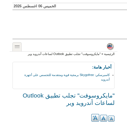
Skip to search
تجاوز إلى المحتوى الرئيسي
الخميس 06 اغسطس 2026
toggle
أنت هنا
الرئيسية
»
"مايكروسوفت" تجلب تطبيق Outlook لساعات أندرويد وير
أخبار هامة:
كاسبرسكي: Skygofree برمجية قوية ومتقدمة للتجسس على أجهزة
أندرويد
"مايكروسوفت" تجلب تطبيق Outlook
لساعات أندرويد وير