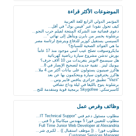
لماذا يجب على الحوامل تجنب تناول الجبنة الطري...
بعد 3 عقود عدد الروبوتات سيفوق تعداد البشر بن...
الموضوعات اﻷكثر قراءة
أول ساعة ذكية للمكفوفين.. تحسس الرسائل على ال...
كيف تعطّل تحديث فيس بوك الذي أزعج الجميع؟
المؤتمر الدولي الرابع للغة العربية
دراسة : كيلو عسل النحل يمنح طاقة تعادل 3 آلاف...
كيف تحول نقودا عبر "فيس بوك" في أقل...
سن الأربعين لم يعد يمثل عائقا للزواج والإنجاب...
دعوى قضائية ضد الشركة المنتجة لفيلم حرب النجو...
ثورة في عالم الطب: حبوب مبتكرة تنقل البيانات...
برشلونة يخسر من بايرن ويتأهل إلى نهائي "...
علماء يابانيون يكشفون الرابط بين قلة النوم وا...
السيسي يستقيل كوزير للدفاع ويترشح لرئاسة مصر
دماغك قد يقتلك بسبب السكر
ما هي الفوائد الصحية للسبانخ؟
8 حيل ذكية تجعل حياتك أسهل
مايكروسوفت تصلح عيب أمني موجود منذ 17 عاماً
« ميادين المدن التاريخية ودورها في تأصيل الهو...
بورش تدشن مشروع سيارة رياضية كهربائية
ابتكار طبي يستخدم سائلا غير الدم لقياس مستوى...
هل سيسمح #تويتر بتغريدات من 10 آلاف حرف؟
دراسة: المأكولات البحرية تطيل العمر
بيونيك لينز.. تقنية جديدة لتصحيح الإبصار في 8...
البدناء أكثر سعادة من غيرهم!
هاكرز صينيون يستولون على بيانات أكثر من 4 ملا...
هاكرز يخترقون سيارة ويتحكمون بها عن بعد
"Vazii" تطبيق جزائري ينافس فايبر وس...
برشلونة يتوج بالليغا في ليلة وداع تشافي
كاسبرسكي: Skygofree برمجية قوية ومتقدمة للتج...
وظائف وفرص عمل
مطلوب مسئول دعم فني "IT Technical Suppor...
مطلوب للتعيين فورا 5 مهندس ميكانيكا و 5 فنى...
Full Time Junior Web Developer at Alexandria
مطلوب‬ فورا .. (( موظف استقبال )) .. لكبرى شر...
Customer Services Manager