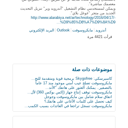
معصمك مباشرة".
ويمكن لمستخدمي نظام التشغيل "أندرويد وير" تنزيل التحديث
الجديد من متجر "غوغل بلاي".
http://www.alarabiya.net/ar/technology/2016/04/17/-
%D9%85%D8%A7%D9%8A%D9...
أندرويد
مايكروسوفت
Outlook
البريد الإلكتروني
قرأت 4421 مرة
موضوعات ذات صلة
كاسبرسكي: Skygofree برمجية قوية ومتقدمة للتج...
مايكروسوفت تصلح عيب أمني موجود منذ 17 عاماً
بالتصفير.. يمكنك العثور على هاتفك "الأند...
مايكروسوفت توقف إنتاج جهاز (إكس بوكس 360) لأل...
اتفاق سلام شامل بين مايكروسوفت وجوجل
كيف تحصل على كلمات الأغاني على هاتفك؟
مايكروسوفت تسجل تراجعا في العائدات بسبب الكمب...