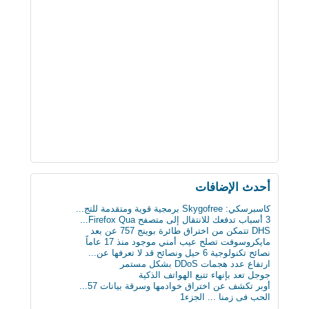
أحدث اﻹضافات
كاسبرسكي: Skygofree برمجية قوية ومتقدمة للتج...
3 أسباب تدفعك للانتقال إلى متصفح Firefox Qua...
DHS تتمكن من اختراق طائرة بوينج 757 عن بعد
مايكروسوفت تصلح عيب أمني موجود منذ 17 عاماً
نصائح تكنولوجية 6 حيل ونصائح قد لا تعرفها عن...
ارتفاع عدد هجمات DDoS بشكل مستمر
جوجل تعد بإنهاء تتبع الهواتف الذكية
أوبر تكشف عن اختراق خوادمها وسرقة بيانات 57...
الحب فى زمنا ... الجزء1
الثلج يشكل خطرا على حياة الرجل