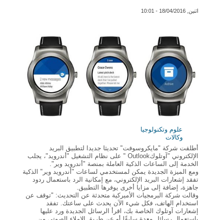
اثنين, 18/04/2016 - 10:01
علوم وتكنولوجيا
وكالات
أطلقت شركة "مايكروسوفت" تحديثا جديدا لتطبيق البريد
الإلكتروني "آوتلوكOutlook " على نظام التشغيل "أندرويد"، يجلب
الخدمة إلى الساعات الذكية العاملة بمنصة "أندرويد وير".
ومع الميزة الجديدة يمكن لمستخدمي لساعات "أندرويد وير" الذكية
تفقد إشعارات البريد الإلكتروني، مع إمكانية الرد باستعمال ردود
جاهزة، إضافة إلى مزايا أخرى يوفرها التطبيق.
وقالت شركة البرمجيات الأميركية متحدثة عن التحديث: "توقف عن
استخدام الهاتف، فكل شيء الآن يحدث على ساعتك. تفقد
إشعارات آوتلوك الخاصة بك، اقرأ الرسائل الجديدة ورد عليها
باستعمال رسائل معدة سابقًا أو عن طريق الإملاء الصوتي من