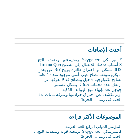
أحدث اﻹضافات
كاسبرسكي: Skygofree برمجية قوية ومتقدمة للتج...
3 أسباب تدفعك للانتقال إلى متصفح Firefox Qua...
DHS تتمكن من اختراق طائرة بوينج 757 عن بعد
مايكروسوفت تصلح عيب أمني موجود منذ 17 عاماً
نصائح تكنولوجية 6 حيل ونصائح قد لا تعرفها عن...
ارتفاع عدد هجمات DDoS بشكل مستمر
جوجل تعد بإنهاء تتبع الهواتف الذكية
أوبر تكشف عن اختراق خوادمها وسرقة بيانات 57...
الحب فى زمنا ... الجزء1
الثلج يشكل خطرا على حياة الرجل
لماذا يجب على الحوامل تجنب تناول الجبنة الطري...
بعد 3 عقود عدد الروبوتات سيفوق تعداد البشر بن...
الموضوعات اﻷكثر قراءة
أول ساعة ذكية للمكفوفين.. تحسس الرسائل على ال...
كيف تعطّل تحديث فيس بوك الذي أزعج الجميع؟
المؤتمر الدولي الرابع للغة العربية
دراسة : كيلو عسل النحل يمنح طاقة تعادل 3 آلاف...
كاسبرسكي: Skygofree برمجية قوية ومتقدمة للتج...
سن الأربعين لم يعد يمثل عائقا للزواج والإنجاب...
الحب فى زمنا ... الجزء1