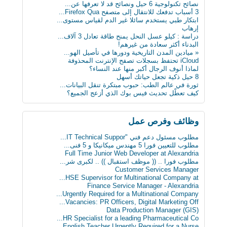
ثورة في عالم الطب: حبوب مبتكرة تنقل البيانات...
نصائح تكنولوجية 6 حيل ونصائح قد لا تعرفها عن...
علماء يابانيون يكشفون الرابط بين قلة النوم وا...
3 أسباب تدفعك للانتقال إلى متصفح Firefox Qua...
دماغك قد يقتلك بسبب السكر
ابتكار طبي يستخدم سائلا غير الدم لقياس مستوى...
8 حيل ذكية تجعل حياتك أسهل
إرهاب
« ميادين المدن التاريخية ودورها في تأصيل الهو...
دراسة : كيلو عسل النحل يمنح طاقة تعادل 3 آلاف...
ابتكار طبي يستخدم سائلا غير الدم لقياس مستوى...
البدناء أكثر سعادة من غيرهم!
دراسة: المأكولات البحرية تطيل العمر
« ميادين المدن التاريخية ودورها في تأصيل الهو...
البدناء أكثر سعادة من غيرهم!
iCloud تحتفظ بسجلات تصفح الإنترنت المحذوفة
لماذا أنوف الرجال أكبر منها عند النساء؟
8 حيل ذكية تجعل حياتك أسهل
ثورة في عالم الطب: حبوب مبتكرة تنقل البيانات...
كيف تعطّل تحديث فيس بوك الذي أزعج الجميع؟
وظائف وفرص عمل
مطلوب مسئول دعم فني "IT Technical Suppor...
مطلوب للتعيين فورا 5 مهندس ميكانيكا و 5 فنى...
Full Time Junior Web Developer at Alexandria
مطلوب‬ فورا .. (( موظف استقبال )) .. لكبرى شر...
Customer Services Manager
HSE Supervisor for Multinational Company at...
Finance Service Manager - Alexandria
Urgently Required for a Multinational Company...
Vacancies: PR Officers, Digital Marketing Off...
Data Production Manager (GIS)
HR Specialist for a leading Pharmaceutical Co...
English Teacher Urgently Required for a Nurse...