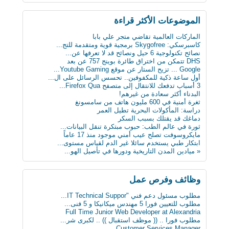
الثلج يشكل خطرا على حياة الرجل
لماذا يجب على الحوامل تجنب تناول الجبنة الطري...
بعد 3 عقود عدد الروبوتات سيفوق تعداد البشر بن...
الموضوعات اﻷكثر قراءة
أول ساعة ذكية للمكفوفين.. تحسس الرسائل على ال...
كيف تعطّل تحديث فيس بوك الذي أزعج الجميع؟
الماركات العالمية تقاضي متجر علي بابا
دراسة : كيلو عسل النحل يمنح طاقة تعادل 3 آلاف...
كاسبرسكي: Skygofree برمجية قوية ومتقدمة للتج...
سن الأربعين لم يعد يمثل عائقا للزواج والإنجاب...
نصائح تكنولوجية 6 حيل ونصائح قد لا تعرفها عن...
ثورة في عالم الطب: حبوب مبتكرة تنقل البيانات...
DHS تتمكن من اختراق طائرة بوينج 757 عن بعد
علماء يابانيون يكشفون الرابط بين قلة النوم وا...
Google ... تزيح الستار عن موقع Youtube Gaming...
دماغك قد يقتلك بسبب السكر
أول ساعة ذكية للمكفوفين.. تحسس الرسائل على ال...
8 حيل ذكية تجعل حياتك أسهل
3 أسباب تدفعك للانتقال إلى متصفح Firefox Qua...
« ميادين المدن التاريخية ودورها في تأصيل الهو...
البدناء أكثر سعادة من غيرهم!
ابتكار طبي يستخدم سائلا غير الدم لقياس مستوى...
ثغرة أمنية في 600 مليون هاتف من سامسونغ
دراسة: المأكولات البحرية تطيل العمر
دراسة: المأكولات البحرية تطيل العمر
البدناء أكثر سعادة من غيرهم!
دماغك قد يقتلك بسبب السكر
ثورة في عالم الطب: حبوب مبتكرة تنقل البيانات...
مايكروسوفت تصلح عيب أمني موجود منذ 17 عاماً
ابتكار طبي يستخدم سائلا غير الدم لقياس مستوى...
« ميادين المدن التاريخية ودورها في تأصيل الهو...
وظائف وفرص عمل
مطلوب مسئول دعم فني "IT Technical Suppor...
مطلوب للتعيين فورا 5 مهندس ميكانيكا و 5 فنى...
Full Time Junior Web Developer at Alexandria
مطلوب‬ فورا .. (( موظف استقبال )) .. لكبرى شر...
Customer Services Manager