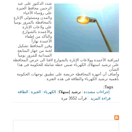
شدد الدكتور على عبد
الرحمن محافظ الجيزة
على رؤساء الأحياء
والمدن ومسئولى الإنارة
بالمحافظة بالمرور يومياً
على ولاعات الإنارة
والأعمدة بالشوارع
والتأكد من إطفاء
الأعمدة نهاراً .
وقرر المحافظ تشكيل
لجنة من جهاز المتابعة
الميدانية للمرور يومياً
لمراقبة الأعمدة وولاعات الإنارة بالشوارع لافتا الى حرص المحافظة
على ترشيد استهلاك الكهرباء ضمن خطة شاملة للحكومة فى هذا
الشأن
وأضاف أن أجهزة المحافظة حريصة على تطبيق توجهات الحكومة
بأهمية ترشيد الكهرباء والطاقة فى هذه الفترة .
Tags:
إجراءات مشددة
ترشيد إستهلاك
الكهرباء
الجيزة
الطاقة
قراءة المزيد
قرأت 3552 مرة
حول إجراءات مشددة لترشيد إستهلاك الكهرباء بالجيزة