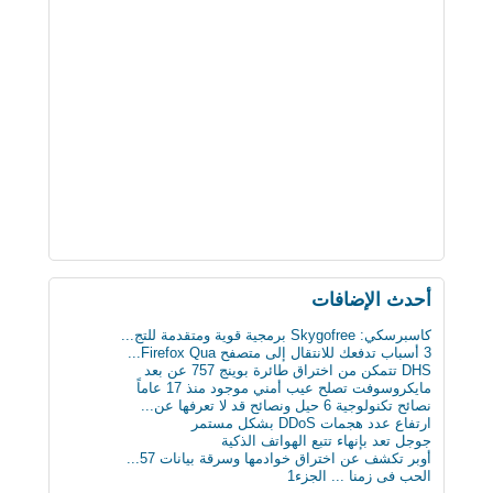
أحدث اﻹضافات
كاسبرسكي: Skygofree برمجية قوية ومتقدمة للتج...
3 أسباب تدفعك للانتقال إلى متصفح Firefox Qua...
DHS تتمكن من اختراق طائرة بوينج 757 عن بعد
مايكروسوفت تصلح عيب أمني موجود منذ 17 عاماً
نصائح تكنولوجية 6 حيل ونصائح قد لا تعرفها عن...
ارتفاع عدد هجمات DDoS بشكل مستمر
جوجل تعد بإنهاء تتبع الهواتف الذكية
أوبر تكشف عن اختراق خوادمها وسرقة بيانات 57...
الحب فى زمنا ... الجزء1