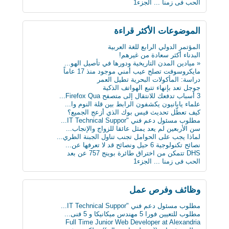
الحب فى زمنا ... الجزء1
الثلج يشكل خطرا على حياة الرجل
لماذا يجب على الحوامل تجنب تناول الجبنة الطري...
بعد 3 عقود عدد الروبوتات سيفوق تعداد البشر بن...
الموضوعات اﻷكثر قراءة
أول ساعة ذكية للمكفوفين.. تحسس الرسائل على ال...
كيف تعطّل تحديث فيس بوك الذي أزعج الجميع؟
المؤتمر الدولي الرابع للغة العربية
دراسة : كيلو عسل النحل يمنح طاقة تعادل 3 آلاف...
البدناء أكثر سعادة من غيرهم!
سن الأربعين لم يعد يمثل عائقا للزواج والإنجاب...
« ميادين المدن التاريخية ودورها في تأصيل الهو...
ثورة في عالم الطب: حبوب مبتكرة تنقل البيانات...
مايكروسوفت تصلح عيب أمني موجود منذ 17 عاماً
علماء يابانيون يكشفون الرابط بين قلة النوم وا...
دراسة: المأكولات البحرية تطيل العمر
دماغك قد يقتلك بسبب السكر
جوجل تعد بإنهاء تتبع الهواتف الذكية
8 حيل ذكية تجعل حياتك أسهل
3 أسباب تدفعك للانتقال إلى متصفح Firefox Qua...
« ميادين المدن التاريخية ودورها في تأصيل الهو...
علماء يابانيون يكشفون الرابط بين قلة النوم وا...
ابتكار طبي يستخدم سائلا غير الدم لقياس مستوى...
كيف تعطّل تحديث فيس بوك الذي أزعج الجميع؟
دراسة: المأكولات البحرية تطيل العمر
مطلوب مسئول دعم فني "IT Technical Suppor...
البدناء أكثر سعادة من غيرهم!
سن الأربعين لم يعد يمثل عائقا للزواج والإنجاب...
لماذا يجب على الحوامل تجنب تناول الجبنة الطري...
نصائح تكنولوجية 6 حيل ونصائح قد لا تعرفها عن...
DHS تتمكن من اختراق طائرة بوينج 757 عن بعد
الحب فى زمنا ... الجزء1
وظائف وفرص عمل
مطلوب مسئول دعم فني "IT Technical Suppor...
مطلوب للتعيين فورا 5 مهندس ميكانيكا و 5 فنى...
Full Time Junior Web Developer at Alexandria