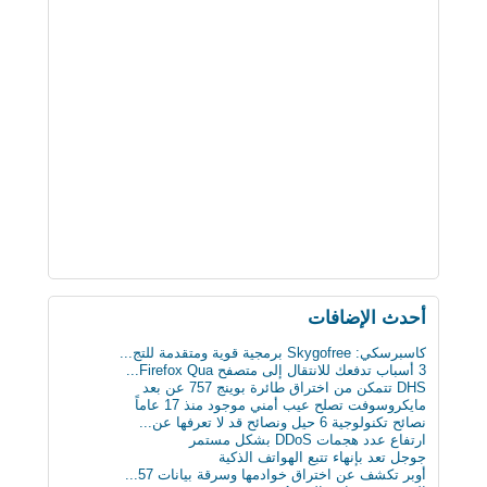
أحدث اﻹضافات
كاسبرسكي: Skygofree برمجية قوية ومتقدمة للتج...
3 أسباب تدفعك للانتقال إلى متصفح Firefox Qua...
DHS تتمكن من اختراق طائرة بوينج 757 عن بعد
مايكروسوفت تصلح عيب أمني موجود منذ 17 عاماً
نصائح تكنولوجية 6 حيل ونصائح قد لا تعرفها عن...
ارتفاع عدد هجمات DDoS بشكل مستمر
جوجل تعد بإنهاء تتبع الهواتف الذكية
أوبر تكشف عن اختراق خوادمها وسرقة بيانات 57...