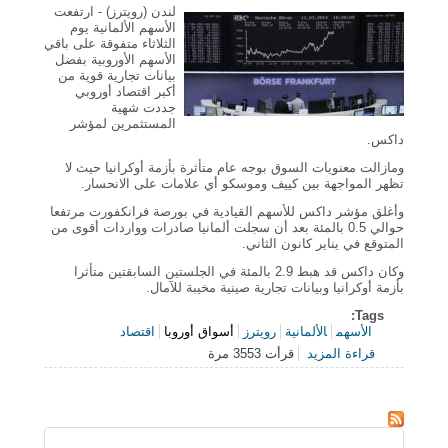
لندن (رويترز) - ارتفعت
الأسهم الألمانية يوم
الثلاثاء متفوقة على باقي
الأسهم الأوروبية بفضل
بيانات تجارية قوية من
أكبر اقتصاد أوروبي
جددت شهية
المستثمرين لمؤشر
داكس.
ومازالت معنويات السوق بوجه عام متأثرة بأزمة أوكرانيا حيث لا
تظهر المواجهة بين كييف وموسكو أي علامات على الانحسار.
وأغلق مؤشر داكس للأسهم القيادية في بورصة فرانكفورت مرتفعا
حوالي 0.5 بالمئة بعد أن سجلت ألمانيا صادرات وواردات أقوى من
المتوقع في يناير كانون الثاني.
وكان داكس قد هبط 2.9 بالمئة في الجلستين السابقتين متأثرا
بأزمة أوكرانيا وبيانات تجارية صينية مخيبة للآمال.
Tags:
الأسهم
الألمانية
رويترز
أسواق أوروبا
اقتصاد
قراءة المزيد
قرأت 3553 مرة
حول الأسهم الألمانية تتفوق على بقية أسواق أوروبا
بفضل بيانات تجارية