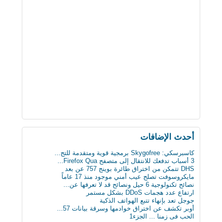
أحدث اﻹضافات
كاسبرسكي: Skygofree برمجية قوية ومتقدمة للتج...
3 أسباب تدفعك للانتقال إلى متصفح Firefox Qua...
DHS تتمكن من اختراق طائرة بوينج 757 عن بعد
مايكروسوفت تصلح عيب أمني موجود منذ 17 عاماً
نصائح تكنولوجية 6 حيل ونصائح قد لا تعرفها عن...
ارتفاع عدد هجمات DDoS بشكل مستمر
جوجل تعد بإنهاء تتبع الهواتف الذكية
أوبر تكشف عن اختراق خوادمها وسرقة بيانات 57...
الحب فى زمنا ... الجزء1