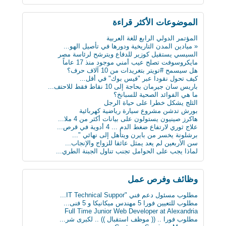
الثلج يشكل خطرا على حياة الرجل
لماذا يجب على الحوامل تجنب تناول الجبنة الطري...
بعد 3 عقود عدد الروبوتات سيفوق تعداد البشر بن...
الموضوعات اﻷكثر قراءة
أول ساعة ذكية للمكفوفين.. تحسس الرسائل على ال...
كيف تعطّل تحديث فيس بوك الذي أزعج الجميع؟
المؤتمر الدولي الرابع للغة العربية
دراسة : كيلو عسل النحل يمنح طاقة تعادل 3 آلاف...
« ميادين المدن التاريخية ودورها في تأصيل الهو...
سن الأربعين لم يعد يمثل عائقا للزواج والإنجاب...
السيسي يستقيل كوزير للدفاع ويترشح لرئاسة مصر
ثورة في عالم الطب: حبوب مبتكرة تنقل البيانات...
مايكروسوفت تصلح عيب أمني موجود منذ 17 عاماً
علماء يابانيون يكشفون الرابط بين قلة النوم وا...
هل سيسمح #تويتر بتغريدات من 10 آلاف حرف؟
دماغك قد يقتلك بسبب السكر
كيف تحول نقودا عبر "فيس بوك" في أقل...
8 حيل ذكية تجعل حياتك أسهل
باريس سان جيرمان بحاجة إلى 10 نقاط فقط للاحتف...
« ميادين المدن التاريخية ودورها في تأصيل الهو...
ما هي الفوائد الصحية للسبانخ؟
ابتكار طبي يستخدم سائلا غير الدم لقياس مستوى...
الثلج يشكل خطرا على حياة الرجل
دراسة: المأكولات البحرية تطيل العمر
بورش تدشن مشروع سيارة رياضية كهربائية
البدناء أكثر سعادة من غيرهم!
هاكرز صينيون يستولون على بيانات أكثر من 4 ملا...
علاج ثوري لارتفاع ضغط الدم ... 4 أدوية في قرص...
برشلونة يخسر من بايرن ويتأهل إلى نهائي "...
سن الأربعين لم يعد يمثل عائقا للزواج والإنجاب...
لماذا يجب على الحوامل تجنب تناول الجبنة الطري...
وظائف وفرص عمل
مطلوب مسئول دعم فني "IT Technical Suppor...
مطلوب للتعيين فورا 5 مهندس ميكانيكا و 5 فنى...
Full Time Junior Web Developer at Alexandria
مطلوب‬ فورا .. (( موظف استقبال )) .. لكبرى شر...