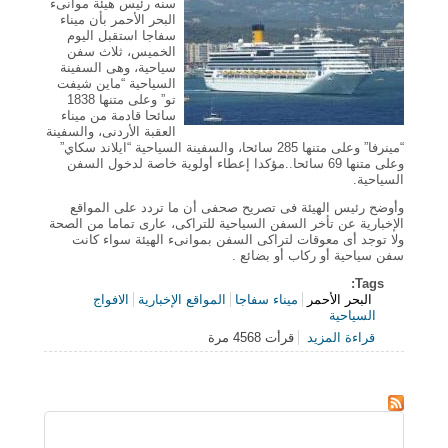
سنه رئيس هيئة موانىء
البحر الأحمر بأن ميناء
سفاجا استقبل اليوم
الخميس، ثلاث سفن
سياحية، وهى السفينة
السياحية “ماين شيفت
تو” وعلى متنها 1838
سائحا قادمة من ميناء
العقبة الأردنى، والسفينة
“مينرفا” وعلى متنها 285 سائحا، والسفينة السياحية “ايلاند سكاي”
وعلى متنها 69 سائحا..مؤكدا إعطاء أولوية خاصة لدخول السفن
السياحية.
وأوضح رئيس الهيئة فى تصريح صحفى أن ما تردد على المواقع
الإخبارية عن تأخر السفن السياحية للتراكى، عارى تماما من الصحة
ولا توجد أى معوقات لتراكى السفن بموانىء الهيئة سواء كانت
سفن سياحية أو ركاب أو بضائع .
Tags:
البحر الأحمر
ميناء سفاجا
المواقع الإخبارية
الافواج
السياحية
قراءة المزيد
قرأت 4568 مرة
حول وصول 2194 سائحا إلى ميناء سفاجا