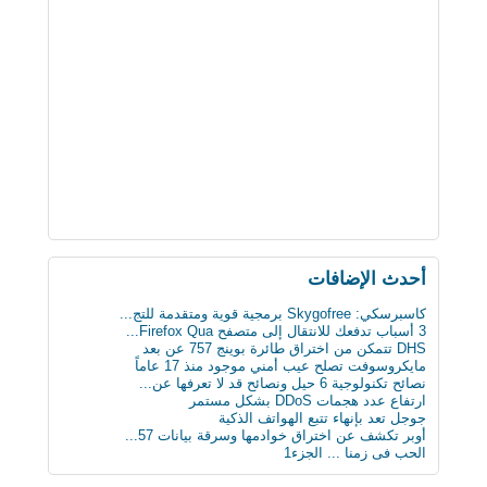
أحدث اﻹضافات
كاسبرسكي: Skygofree برمجية قوية ومتقدمة للتج...
3 أسباب تدفعك للانتقال إلى متصفح Firefox Qua...
DHS تتمكن من اختراق طائرة بوينج 757 عن بعد
مايكروسوفت تصلح عيب أمني موجود منذ 17 عاماً
نصائح تكنولوجية 6 حيل ونصائح قد لا تعرفها عن...
ارتفاع عدد هجمات DDoS بشكل مستمر
جوجل تعد بإنهاء تتبع الهواتف الذكية
أوبر تكشف عن اختراق خوادمها وسرقة بيانات 57...
الحب فى زمنا ... الجزء1
الثلج يشكل خطرا على حياة الرجل