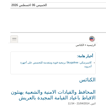
Skip to search
تجاوز إلى المحتوى الرئيسي
الخميس 06 اغسطس 2026
toggle
أنت هنا
الرئيسية
»
الكنائس
أخبار هامة:
كاسبرسكي: Skygofree برمجية قوية ومتقدمة للتجسس على أجهزة
أندرويد
الكنائس
المحافظ والقيادات الامنية والشعبية يهنئون
الاقباط باعياد القيامة المجيدة بالعريش
اثنين, 21/04/2014 - 11:54