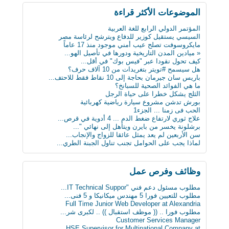
لماذا يجب على الحوامل تجنب تناول الجبنة الطري...
بعد 3 عقود عدد الروبوتات سيفوق تعداد البشر بن...
الموضوعات اﻷكثر قراءة
أول ساعة ذكية للمكفوفين.. تحسس الرسائل على ال...
كيف تعطّل تحديث فيس بوك الذي أزعج الجميع؟
المؤتمر الدولي الرابع للغة العربية
دراسة : كيلو عسل النحل يمنح طاقة تعادل 3 آلاف...
السيسي يستقيل كوزير للدفاع ويترشح لرئاسة مصر
سن الأربعين لم يعد يمثل عائقا للزواج والإنجاب...
مايكروسوفت تصلح عيب أمني موجود منذ 17 عاماً
ثورة في عالم الطب: حبوب مبتكرة تنقل البيانات...
« ميادين المدن التاريخية ودورها في تأصيل الهو...
علماء يابانيون يكشفون الرابط بين قلة النوم وا...
كيف تحول نقودا عبر "فيس بوك" في أقل...
دماغك قد يقتلك بسبب السكر
هل سيسمح #تويتر بتغريدات من 10 آلاف حرف؟
8 حيل ذكية تجعل حياتك أسهل
باريس سان جيرمان بحاجة إلى 10 نقاط فقط للاحتف...
« ميادين المدن التاريخية ودورها في تأصيل الهو...
ما هي الفوائد الصحية للسبانخ؟
ابتكار طبي يستخدم سائلا غير الدم لقياس مستوى...
الثلج يشكل خطرا على حياة الرجل
دراسة: المأكولات البحرية تطيل العمر
بورش تدشن مشروع سيارة رياضية كهربائية
البدناء أكثر سعادة من غيرهم!
الحب فى زمنا ... الجزء1
علاج ثوري لارتفاع ضغط الدم ... 4 أدوية في قرص...
برشلونة يخسر من بايرن ويتأهل إلى نهائي "...
سن الأربعين لم يعد يمثل عائقا للزواج والإنجاب...
لماذا يجب على الحوامل تجنب تناول الجبنة الطري...
وظائف وفرص عمل
مطلوب مسئول دعم فني "IT Technical Suppor...
مطلوب للتعيين فورا 5 مهندس ميكانيكا و 5 فنى...
Full Time Junior Web Developer at Alexandria
مطلوب‬ فورا .. (( موظف استقبال )) .. لكبرى شر...
Customer Services Manager
HSE Supervisor for Multinational Company at...