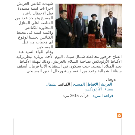
شهدت كنائس العريش
اجراءات امنية مشددة
قبل الاحتفال باعياد
المسيح وتواجد عدد من
القناصة اعلى المنازل
المجاورة للكنائس
واكمنة امنية فى محيط
الكنائس تحسبا لوقوع
اى هجمات من قبل
المسلحين
وقام اللواء السيد عبد
الفتاح حرحور محافظة شمال سيناء، اليوم الأحد، بزيارة لبطريركية
الأقباط الأرثوذكس بضاحية السلام بالعريش، وذلك لتهنئة الأقباط
بعيد الميلاد المجيد، حيث سيكون في استقباله الأنبا قزمان أسقف
سيناء الشمالية وعدد من القساوسة ورجال الدين المسيحي
Tags:
العريش
الاقباط
المسيح
الكنائس
شمال
سيناء
الأرثوذكس
قراءة المزيد
قرأت 3615 مرة
حول المحافظ والقيادات الامنية والشعبية يهنئون الاقباط
باعياد القيامة المجيدة بالعريش