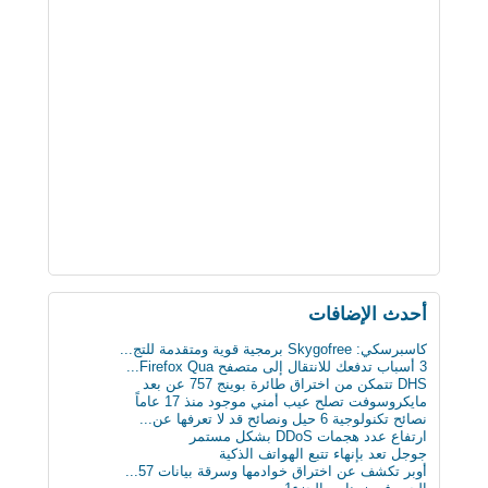
أحدث اﻹضافات
كاسبرسكي: Skygofree برمجية قوية ومتقدمة للتج...
3 أسباب تدفعك للانتقال إلى متصفح Firefox Qua...
DHS تتمكن من اختراق طائرة بوينج 757 عن بعد
مايكروسوفت تصلح عيب أمني موجود منذ 17 عاماً
نصائح تكنولوجية 6 حيل ونصائح قد لا تعرفها عن...
ارتفاع عدد هجمات DDoS بشكل مستمر
جوجل تعد بإنهاء تتبع الهواتف الذكية
أوبر تكشف عن اختراق خوادمها وسرقة بيانات 57...