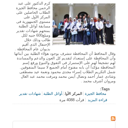
كرم الدكتور على عبد
الرحمن محافظ الجيزة
الطلاب الحاصلين على
المركز الأول على
مستوى الجمهورية فى
مسابقة أوائل الطلبة
بمنحهم شهادات تقدير
ومبلغ600 جنيه لكل
طالب وذلك خلال
الإحتفال الذى أقيم
بديوان عام المحافظة .
وقال المحافظ أن المحافظة تتشرف بوجود هؤلاء الطلبة بين أبنائها
وأن المحافظة على إستعداد لتقديم كل العون والدعم والمساندة
لهم تشجيعاً لهم على الإستمرار فى التفوق والنبوغ ورفع إسم
المحافظة مؤكداً أن بابه مفتوح أمام الجميع لا سيما المتفوقين.
شمل التكريم الطلاب إسراء مجدى محمود ونعمة عيد مصطفى
وشادى عمار أحمد ونضال أيمن محمد ومرفت محمد عبد العال
ومروان أشرف محمد .
Tags:
محافظ الجيزة
المركز الأول
أوائل الطلبة
شهادات تقدير
قراءة المزيد
قرأت 4088 مرة
حول محافظ الجيزة يكرم الحاصلين على المركز الأول فى
مسابقة أوائل الطلبة