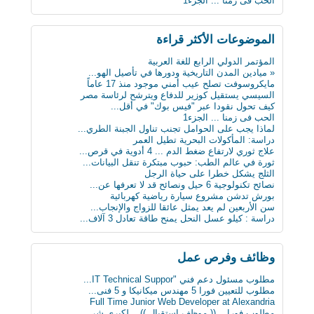
الحب فى زمنا ... الجزء1
الثلج يشكل خطرا على حياة الرجل
لماذا يجب على الحوامل تجنب تناول الجبنة الطري...
بعد 3 عقود عدد الروبوتات سيفوق تعداد البشر بن...
الموضوعات اﻷكثر قراءة
أول ساعة ذكية للمكفوفين.. تحسس الرسائل على ال...
كيف تعطّل تحديث فيس بوك الذي أزعج الجميع؟
المؤتمر الدولي الرابع للغة العربية
دراسة : كيلو عسل النحل يمنح طاقة تعادل 3 آلاف...
« ميادين المدن التاريخية ودورها في تأصيل الهو...
سن الأربعين لم يعد يمثل عائقا للزواج والإنجاب...
مايكروسوفت تصلح عيب أمني موجود منذ 17 عاماً
ثورة في عالم الطب: حبوب مبتكرة تنقل البيانات...
السيسي يستقيل كوزير للدفاع ويترشح لرئاسة مصر
علماء يابانيون يكشفون الرابط بين قلة النوم وا...
كيف تحول نقودا عبر "فيس بوك" في أقل...
دماغك قد يقتلك بسبب السكر
الحب فى زمنا ... الجزء1
8 حيل ذكية تجعل حياتك أسهل
لماذا يجب على الحوامل تجنب تناول الجبنة الطري...
« ميادين المدن التاريخية ودورها في تأصيل الهو...
دراسة: المأكولات البحرية تطيل العمر
ابتكار طبي يستخدم سائلا غير الدم لقياس مستوى...
علاج ثوري لارتفاع ضغط الدم ... 4 أدوية في قرص...
دراسة: المأكولات البحرية تطيل العمر
ثورة في عالم الطب: حبوب مبتكرة تنقل البيانات...
البدناء أكثر سعادة من غيرهم!
الثلج يشكل خطرا على حياة الرجل
نصائح تكنولوجية 6 حيل ونصائح قد لا تعرفها عن...
بورش تدشن مشروع سيارة رياضية كهربائية
سن الأربعين لم يعد يمثل عائقا للزواج والإنجاب...
دراسة : كيلو عسل النحل يمنح طاقة تعادل 3 آلاف...
وظائف وفرص عمل
مطلوب مسئول دعم فني "IT Technical Suppor...
مطلوب للتعيين فورا 5 مهندس ميكانيكا و 5 فنى...
Full Time Junior Web Developer at Alexandria
مطلوب‬ فورا .. (( موظف استقبال )) .. لكبرى شر...