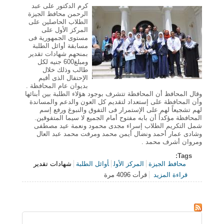
كرم الدكتور على عبد
الرحمن محافظ الجيزة
الطلاب الحاصلين على
المركز الأول على
مستوى الجمهورية فى
مسابقة أوائل الطلبة
بمنحهم شهادات تقدير
ومبلغ600 جنيه لكل
طالب وذلك خلال
الإحتفال الذى أقيم
بديوان عام المحافظة .
وقال المحافظ أن المحافظة تتشرف بوجود هؤلاء الطلبة بين أبنائها
وأن المحافظة على إستعداد لتقديم كل العون والدعم والمساندة
لهم تشجيعاً لهم على الإستمرار فى التفوق والنبوغ ورفع إسم
المحافظة مؤكداً أن بابه مفتوح أمام الجميع لا سيما المتفوقين.
شمل التكريم الطلاب إسراء مجدى محمود ونعمة عيد مصطفى
وشادى عمار أحمد ونضال أيمن محمد ومرفت محمد عبد العال
ومروان أشرف محمد .
Tags:
محافظ الجيزة
المركز الأول
أوائل الطلبة
شهادات تقدير
قراءة المزيد
قرأت 4096 مرة
حول محافظ الجيزة يكرم الحاصلين على المركز الأول فى
مسابقة أوائل الطلبة