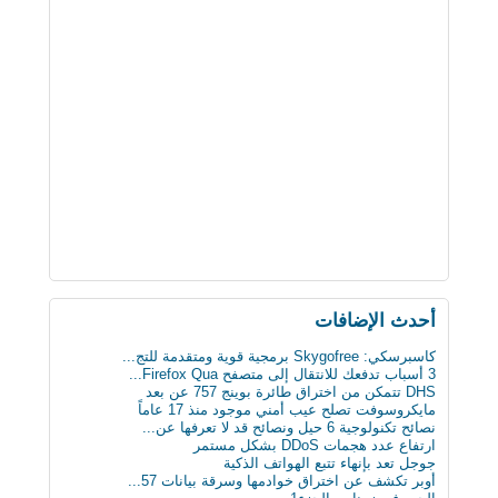
أحدث اﻹضافات
كاسبرسكي: Skygofree برمجية قوية ومتقدمة للتج...
3 أسباب تدفعك للانتقال إلى متصفح Firefox Qua...
DHS تتمكن من اختراق طائرة بوينج 757 عن بعد
مايكروسوفت تصلح عيب أمني موجود منذ 17 عاماً
نصائح تكنولوجية 6 حيل ونصائح قد لا تعرفها عن...
ارتفاع عدد هجمات DDoS بشكل مستمر
جوجل تعد بإنهاء تتبع الهواتف الذكية
أوبر تكشف عن اختراق خوادمها وسرقة بيانات 57...