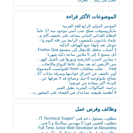
الحب فى زمنا ... الجزء1
الثلج يشكل خطرا على حياة الرجل
لماذا يجب على الحوامل تجنب تناول الجبنة الطري...
بعد 3 عقود عدد الروبوتات سيفوق تعداد البشر بن...
الموضوعات اﻷكثر قراءة
أول ساعة ذكية للمكفوفين.. تحسس الرسائل على ال...
كيف تعطّل تحديث فيس بوك الذي أزعج الجميع؟
المؤتمر الدولي الرابع للغة العربية
دراسة : كيلو عسل النحل يمنح طاقة تعادل 3 آلاف...
مايكروسوفت تصلح عيب أمني موجود منذ 17 عاماً
سن الأربعين لم يعد يمثل عائقا للزواج والإنجاب...
النظام الغذائي النباتي يساعد على تخفيف آلام م...
ثورة في عالم الطب: حبوب مبتكرة تنقل البيانات...
علماء يابانيون يكشفون الرابط بين قلة النوم وا...
علماء يابانيون يكشفون الرابط بين قلة النوم وا...
جوجل تعد بإنهاء تتبع الهواتف الذكية
دماغك قد يقتلك بسبب السكر
3 أسباب تدفعك للانتقال إلى متصفح Firefox Qua...
8 حيل ذكية تجعل حياتك أسهل
أبل ستنتج 3 إلى 5 ملايين ساعة ذكية شهريا
« ميادين المدن التاريخية ودورها في تأصيل الهو...
« ميادين المدن التاريخية ودورها في تأصيل الهو...
ابتكار طبي يستخدم سائلا غير الدم لقياس مستوى...
سن الأربعين لم يعد يمثل عائقا للزواج والإنجاب...
دراسة: المأكولات البحرية تطيل العمر
Intel ... تجلب معالجات Xeon للحواسيب المحمولة
البدناء أكثر سعادة من غيرهم!
أوبر تكشف عن اختراق خوادمها وسرقة بيانات 57...
نصائح تكنولوجية 6 حيل ونصائح قد لا تعرفها عن...
البدناء أكثر سعادة من غيرهم!
دراسة: المأكولات البحرية تطيل العمر
9 أطعمة طبيعية تساعدك في القضاء على الشعور ب...
وظائف وفرص عمل
مطلوب مسئول دعم فني "IT Technical Suppor...
مطلوب للتعيين فورا 5 مهندس ميكانيكا و 5 فنى...
Full Time Junior Web Developer at Alexandria
مطلوب‬ فورا .. (( موظف استقبال )) .. لكبرى شر...