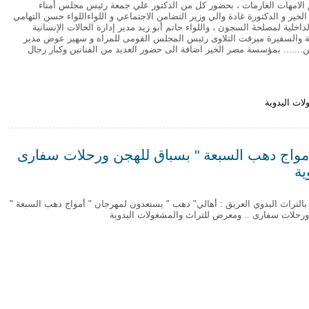
 الامهات الغارمات ، بحضور كل من الدكتور علي جمعة رئيس مجلس أمناء
ير و الدكتورة غادة والي وزير التضامن الاجتماعي و اللواءاللواء حسن التهامي
اخلية لمصلحة السجون ، واللواء حاتم أبو زيد مدير إدارة الحالات الإنسانية
ية والسفيرة ميرفت التلاوى رئيس المجلس القومى للمراه و سهير عوض مدير
ين....... بمؤسسة مصر الخير اضافة الى حضور العديد من الفنانين وكبار رجال
ات اليدوية
 المصرية ٢٠١٥
أمواج دهب السبعة " بسباق للهجن ورحلات سفارى
ية
 بالتراث البدوي العريق : أهالي" دهب " يستعدون لمهرجان " أمواج دهب السبعة "
رحلات سفارى .. ومعرض للتراث والمشغولات اليدوية