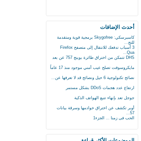
أحدث اﻹضافات
كاسبرسكي: Skygofree برمجية قوية ومتقدمة
للتج...
3 أسباب تدفعك للانتقال إلى متصفح Firefox
Qua...
DHS تتمكن من اختراق طائرة بوينج 757 عن بعد
مايكروسوفت تصلح عيب أمني موجود منذ 17 عاماً
نصائح تكنولوجية 6 حيل ونصائح قد لا تعرفها عن...
ارتفاع عدد هجمات DDoS بشكل مستمر
جوجل تعد بإنهاء تتبع الهواتف الذكية
أوبر تكشف عن اختراق خوادمها وسرقة بيانات
57...
الحب فى زمنا ... الجزء1
الثلج يشكل خطرا على حياة الرجل
لماذا يجب على الحوامل تجنب تناول الجبنة
الموضوعات اﻷكثر قراءة