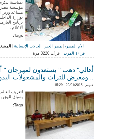
بمناسبة يتكرم
مؤسسة مصر الخ
مساعد وزير الد
بوزارة الداخل
برنامج العارم
الاعلام .
Tags:
الأم المصري
مصر الخير
الحالات الإنسانية
المشغول
قراءة المزيد
قرأت 3220 مرة
حول الاحتفالية الكبري لإطلاق برنامج "الأم
أهالي" دهب " يستعدون لمهرجان " 
.. ومعرض للتراث والمشغولات اليدو
خميس, 22/01/2015 - 15:29
لتعريف العالم
بسباق للهجن و
Tags: