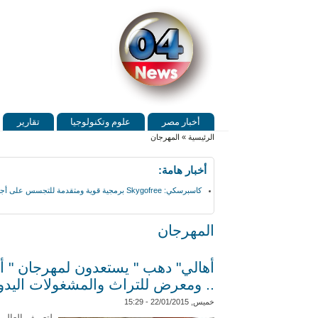
Skip to search
تجاوز إلى المحتوى الرئيسي
القائمة الرئيسية
أخبار مصر
علوم وتكنولوجيا
تقارير
أنت هنا
الرئيسية
»
المهرجان
أخبار هامة:
كاسبرسكي: Skygofree برمجية قوية ومتقدمة للتجسس على أجهزة أندرويد
المهرجان
أهالي" دهب " يستعدون لمهرجان " 
.. ومعرض للتراث والمشغولات اليدو
خميس, 22/01/2015 - 15:29
لتعريف العالم