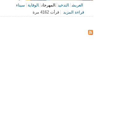
العريش
التدخين
المهرجان
الوقاية
سيناء
قراءة المزيد
قرأت 4162 مرة
حول مهرجان لا للتدخين بمشاركة 500 شاب من مراكز الشباب والجمعيات بسيناء