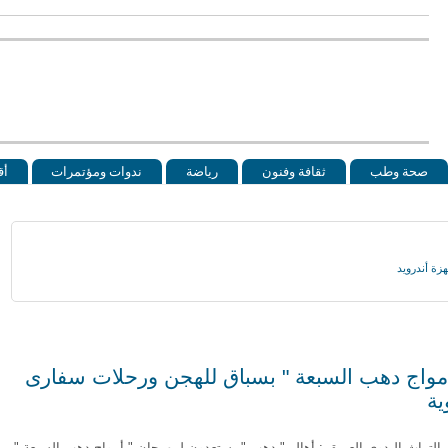
صحة وطب
ثقافة وفنون
رياضة
ندوات ومؤتمرات
أق
أمواج دهب السبعة " بسباق للهجن ورحلات سفارى
ية
 بالتراث البدوي العريق : أهالي" دهب " يستعدون لمهرجان " أمواج دهب السبعة "