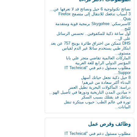
الطري...
بعد 3 عقود عدد الروبوتات سيفوق تعداد البشر
نصائح تكنولوجية 6 حيل ونصائح قد لا تعرفها عن...
بن...
3 أسباب تدفعك للانتقال إلى متصفح Firefox
أول ساعة ذكية للمكفوفين.. تحسس الرسائل
Qua...
على ال...
كاسبرسكي: Skygofree برمجية قوية ومتقدمة
كيف تعطّل تحديث فيس بوك الذي أزعج الجميع؟
للتج...
أول ساعة ذكية للمكفوفين.. تحسس الرسائل
دراسة : كيلو عسل النحل يمنح طاقة تعادل 3
على ال...
آلاف...
DHS تتمكن من اختراق طائرة بوينج 757 عن بعد
سن الأربعين لم يعد يمثل عائقا للزواج والإنجاب...
ابتكار طبي يستخدم سائلا غير الدم لقياس
مستوى...
ثورة في عالم الطب: حبوب مبتكرة تنقل
الماركات العالمية تقاضي متجر علي بابا
البيانات...
المؤتمر الدولي الرابع للغة العربية
علماء يابانيون يكشفون الرابط بين قلة النوم وا...
مطلوب مسئول دعم فني "IT Technical
Suppor...
دماغك قد يقتلك بسبب السكر
8 حيل ذكية تجعل حياتك أسهل
البدناء أكثر سعادة من غيرهم!
8 حيل ذكية تجعل حياتك أسهل
دراسة: المأكولات البحرية تطيل العمر
« ميادين المدن التاريخية ودورها في تأصيل الهو...
« ميادين المدن التاريخية ودورها في تأصيل الهو...
دماغك قد يقتلك بسبب السكر
ثورة في عالم الطب: حبوب مبتكرة تنقل
ابتكار طبي يستخدم سائلا غير الدم لقياس
البيانات...
مستوى...
دراسة: المأكولات البحرية تطيل العمر
وظائف وفرص عمل
البدناء أكثر سعادة من غيرهم!
مطلوب مسئول دعم فني "IT Technical