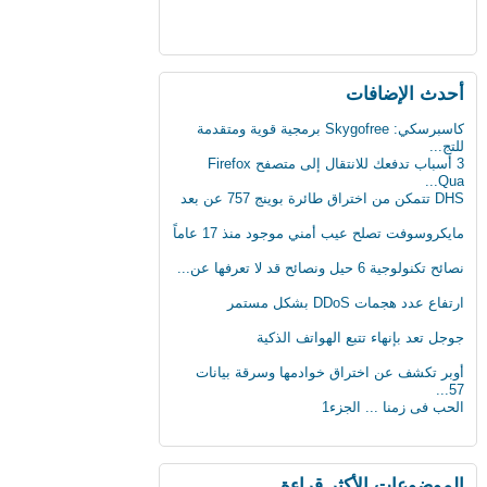
أحدث اﻹضافات
كاسبرسكي: Skygofree برمجية قوية ومتقدمة
للتج...
3 أسباب تدفعك للانتقال إلى متصفح Firefox
Qua...
DHS تتمكن من اختراق طائرة بوينج 757 عن بعد
ليدوية
مايكروسوفت تصلح عيب أمني موجود منذ 17 عاماً
نصائح تكنولوجية 6 حيل ونصائح قد لا تعرفها عن...
ارتفاع عدد هجمات DDoS بشكل مستمر
جوجل تعد بإنهاء تتبع الهواتف الذكية
أوبر تكشف عن اختراق خوادمها وسرقة بيانات
57...
الحب فى زمنا ... الجزء1
الثلج يشكل خطرا على حياة الرجل
لماذا يجب على الحوامل تجنب تناول الجبنة
الموضوعات اﻷكثر قراءة