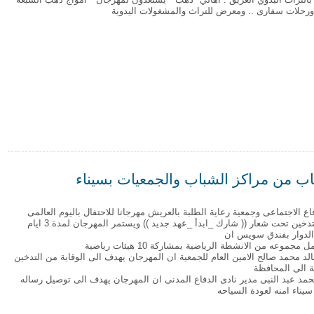
رحلات سفارى .. ومعرض للتراث والمشغولات اليدوية
 أمواج دهب السبعة " بسباق للهجن ورحلات سفارى .. ومعرض للتراث والمشغولات ا
ع الاجتماعى وجمعية رعاية الطلبة بالعريش مهرجانا للاحتفال باليوم العالمى
للامتناع عن التدخين تحت شعار (( شارك _ابدأ _عهد جديد )) ويستمر المهرجان لمدة 3 ايام
الدوار بفندق سويس ان
موعه من الانشطة الرياضية بمشاركة 10 هيئات رياضية
الد محمد صالح الامين العام للجمعية ان المهرجان يهدف الى الوقاية من التدخين
 الى المحافظة
محمد عبد النبى مدير نادى الدفاع المدنى ان المهرجان يهدف الى توصيل رساله
سيناء امنه لعودة السياحه