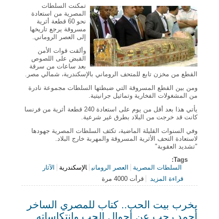
تمكنت السلطات
المصرية من استعادة
نحو 60 قطعة أثرية
مسروقة يرجع تاريخها
إلى العصر الروماني.
وألقت قوات الأمن
القبض على اللصوص
بعد ساعات من سرقة
القطع من مخزن تابع للمتحف الروماني بالإسكندرية، شمالي مصر.
ومن بين القطع المسروقة التي ضبطتها السلطات مجموعة نادرة
من المشغولات الفخارية وتماثيل جرانيتية.
يأتي هذا بعد أقل من يوم على استعادة 240 قطعة أثرية من فرنسا
كانت قد خرجت من البلاد بطرق غير شرعية.
وفي السنوات القليلة الماضية، تكثف السلطات المصرية جهودها
لاستعادة التحف الأثرية المسروقة والمهربة خارج البلاد.
"تشديد العقوبة"
Tags:
السلطات المصرية
العصر الروماني
الإسكندرية
الآثار
قراءة المزيد
قرأت 4000 مرة
حول ضبط 60 قطعة أثرية مسروقة من العصر الروماني
في مصر
يخرب بيت الحب.. كتاب للمصري الساخر
أحمد رجب عن أحوال الحب وانتكاساته