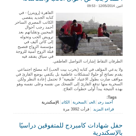
اثنين, 12/05/2014 - 09:53
القاهرة (رويترز) - في
كتابه الجديد يتقصى
الكاتب المصري الساخر
أحمد رجب أحوال
المحبين وتقلباتهم بعد
ترويض الحب وتحوله
إلى كائن أليف في
مؤسسة الزواج فتصبح
قبلة الزوج أمنية للزوجة
في سياق يفتقد فيه
الطرفان التقاط إشارات التواصل العاطفي.
ولا يدعي المؤلف في كتابه (يخرب بيت الحب) أنه مصلح اجتماعي
يقدم نصائح أو حلولا لمشكلات عاطفية بل يكتفي بوضع القارئ في
مواقف صارت بطول الاعتياد "طبيعية" لا تحتمل إعادة النظر ولكن
السخرية منها تدفع القارئ إلى الضحك من نفسه وعلى نفسه وهو
بهذه النتيجة يبدأ أولى خطوات العلاج.
Tags:
أحمد رجب
الحب
السخرية
الكاتب
الإسكندرية
قراءة المزيد
قرأت 3992 مرة
حول يخرب بيت الحب.. كتاب للمصري الساخر أحمد
رجب عن أحوال الحب وانتكاساته
حفل شهادات كامبردج للمتفوقين دراسيًا
بالإسكندرية