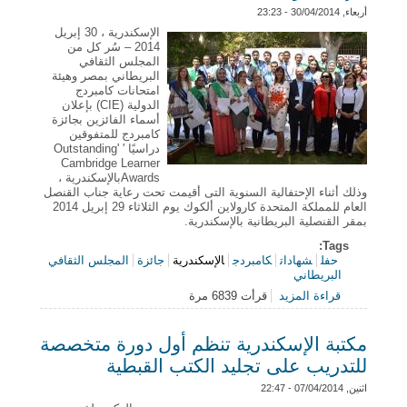
أربعاء, 30/04/2014 - 23:23
الإسكندرية ، 30 إبريل
2014 – سُر كل من
المجلس الثقافي
البريطاني بمصر وهيئة
امتحانات كامبردج
الدولية (CIE) بإعلان
أسماء الفائزين بجائزة
كامبردج للمتفوقين
دراسيًا ' 'Outstanding
Cambridge Learner
Awardsبالإسكندرية ،
وذلك أثناء الإحتفالية السنوية التى أقيمت تحت رعاية جناب القنصل
العام للمملكة المتحدة كارولاين ألكوك يوم الثلاثاء 29 إبريل 2014
بمقر القنصلية البريطانية بالإسكندرية.
Tags:
حفل
شهادات
كامبردج
الإسكندرية
جائزة
المجلس الثقافي
البريطاني
قراءة المزيد
قرأت 6839 مرة
حول حفل شهادات كامبردج للمتفوقين دراسيًا
بالإسكندرية
مكتبة الإسكندرية تنظم أول دورة متخصصة
للتدريب على تجليد الكتب القبطية
اثنين, 07/04/2014 - 22:47