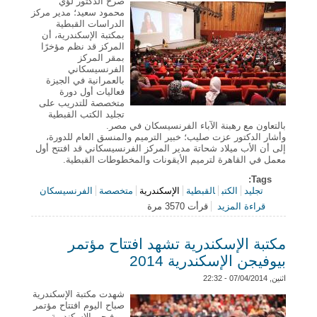
صرح الدكتور لؤي
محمود سعيد؛ مدير مركز
الدراسات القبطية
بمكتبة الإسكندرية، أن
المركز قد نظم مؤخرًا
بمقر المركز
الفرنسيسكاني
بالعمرانية في الجيزة
فعاليات أول دورة
متخصصة للتدريب على
تجليد الكتب القبطية
بالتعاون مع رهبنة الآباء الفرنسيسكان في مصر.
وأشار الدكتور عزت صليب؛ خبير الترميم والمنسق العام للدورة،
إلى أن الأب ميلاد شحاتة مدير المركز الفرنسيسكاني قد افتتح أول
معمل في القاهرة لترميم الأيقونات والمخطوطات القبطية.
Tags:
تجليد
الكتب
القبطية
الإسكندرية
متخصصة
الفرنسيسكان
قراءة المزيد
قرأت 3570 مرة
حول مكتبة الإسكندرية تنظم أول دورة متخصصة للتدريب
على تجليد الكتب القبطية
مكتبة الإسكندرية تشهد افتتاح مؤتمر
بيوفيجن الإسكندرية 2014
اثنين, 07/04/2014 - 22:32
شهدت مكتبة الإسكندرية
صباح اليوم افتتاح مؤتمر
بيوفيجن الإسكندرية