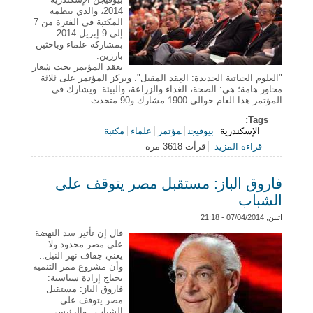
2014، والذي تنظمه
المكتبة في الفترة من 7
إلى 9 إبريل 2014
بمشاركة علماء وباحثين
بارزين.
يعقد المؤتمر تحت شعار
"العلوم الحياتية الجديدة: العِقد المقبل". ويركز المؤتمر على ثلاثة
محاور هامة؛ هي: الصحة، الغذاء والزراعة، والبيئة. ويشارك في
المؤتمر هذا العام حوالي 1900 مشارك و90 متحدث.
Tags:
الإسكندرية
بيوفيجن
مؤتمر
علماء
مكتبة
قراءة المزيد
قرأت 3618 مرة
حول مكتبة الإسكندرية تشهد افتتاح مؤتمر بيوفيجن
الإسكندرية 2014
فاروق الباز: مستقبل مصر يتوقف على
الشباب
اثنين, 07/04/2014 - 21:18
قال إن تأثير سد النهضة
على مصر محدود ولا
يعني جفاف نهر النيل..
وأن مشروع ممر التنمية
يحتاج إرادة سياسية:
فاروق الباز: مستقبل
مصر يتوقف على
الشباب.. والرئيس