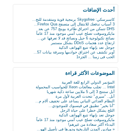
أحدث اﻹضافات
كاسبرسكي: Skygofree برمجية قوية ومتقدمة للتج...
3 أسباب تدفعك للانتقال إلى متصفح Firefox Qua...
DHS تتمكن من اختراق طائرة بوينج 757 عن بعد
مايكروسوفت تصلح عيب أمني موجود منذ 17 عاماً
نصائح تكنولوجية 6 حيل ونصائح قد لا تعرفها عن...
ارتفاع عدد هجمات DDoS بشكل مستمر
جوجل تعد بإنهاء تتبع الهواتف الذكية
أوبر تكشف عن اختراق خوادمها وسرقة بيانات 57...
الحب فى زمنا ... الجزء1
الثلج يشكل خطرا على حياة الرجل
لماذا يجب على الحوامل تجنب تناول الجبنة الطري...
بعد 3 عقود عدد الروبوتات سيفوق تعداد البشر بن...
الموضوعات اﻷكثر قراءة
أول ساعة ذكية للمكفوفين.. تحسس الرسائل على ال...
كيف تعطّل تحديث فيس بوك الذي أزعج الجميع؟
المؤتمر الدولي الرابع للغة العربية
دراسة : كيلو عسل النحل يمنح طاقة تعادل 3 آلاف...
Intel ... تجلب معالجات Xeon للحواسيب المحمولة
سن الأربعين لم يعد يمثل عائقا للزواج والإنجاب...
أبل ستنتج 3 إلى 5 ملايين ساعة ذكية شهريا
ثورة في عالم الطب: حبوب مبتكرة تنقل البيانات...
أبل.. "سيري" تتحدث العربية لأول مرة
علماء يابانيون يكشفون الرابط بين قلة النوم وا...
النظام الغذائي النباتي يساعد على تخفيف آلام م...
دماغك قد يقتلك بسبب السكر
"أنا بخير" تطبيق في فيسبوك للموجودي...
8 حيل ذكية تجعل حياتك أسهل
الثلج يشكل خطرا على حياة الرجل
« ميادين المدن التاريخية ودورها في تأصيل الهو...
جوجل تعد بإنهاء تتبع الهواتف الذكية
ابتكار طبي يستخدم سائلا غير الدم لقياس مستوى...
مايكروسوفت تصلح عيب أمني موجود منذ 17 عاماً
دراسة: المأكولات البحرية تطيل العمر
البدناء أكثر سعادة من غيرهم!
البدناء أكثر سعادة من غيرهم!
« ميادين المدن التاريخية ودورها في تأصيل الهو...