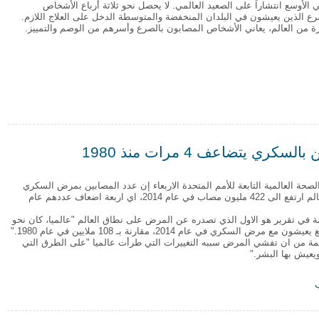
الأوسع انتشاراً على الصعيد العالمي. لا يحصل نحو ثلاثة أرباع الأشخاص
رع الذين يعيشون في البلدان المنخفضة والمتوسطة الدخل على العلاج اللازم.
رة من العالم، يعاني الأشخاص المصابون بالصرع وأسرهم من الوصم والتمييز.
 شيطاني
ي يتضاعف 4 مرات منذ 1980
صحة العالمية التابعة للأمم المتحدة الاربعاء إن عدد المصابين بمرض السكري
على نطاق العالم ارتفع الى 422 مليون مصاب في عام 2014، اي اربعة اضعاف عددهم عام
 في تقرير هو الاول الذي تصدره عن المرض على نطاق العالم "عالميا، كان نحو
ة من ان تفشي المرض سببه التغييرات التي طرأت عالميا "على الطرق التي
يعيش بها البشر."
كري يتضاعف 4 مرات منذ 1980