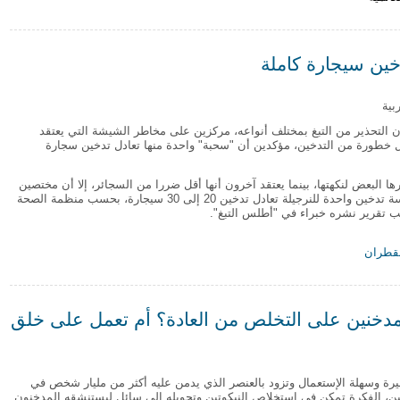
ات حتى 22 إبريل
ين سيجارة كاملة
بية
لتحذير من التبغ بمختلف أنواعه، مركزين على مخاطر الشيشة التي يعتقد
ل خطورة من التدخين، مؤكدين أن "سحبة" واحدة منها تعادل تدخين سجارة
ا البعض لنكهتها، بينما يعتقد آخرون أنها أقل ضررا من السجائر، إلا أن مختصين
أفادوا بأن جلسة تدخين واحدة للنرجيلة تعادل تدخين 20 إلى 30 سيجارة، بحسب منظمة الصحة
ب تقرير نشره خبراء في "أطلس التبغ".
قطران
تدخين سيجارة كاملة
المدخنين على التخلص من العادة؟ أم تعمل على خلق
يرة وسهلة الإستعمال وتزود بالعنصر الذي يدمن عليه أكثر من مليار شخص في
وتين، الفكرة تمكن في استخلاص النيكوتين وتحويله إلى سائل ليستنشقه المدخنون