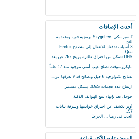
أحدث اﻹضافات
3 أسباب تدفعك للانتقال إلى متصفح Firefox
Qua...
DHS تتمكن من اختراق طائرة بوينج 757 عن بعد
مايكروسوفت تصلح عيب أمني موجود منذ 17 عاماً
نصائح تكنولوجية 6 حيل ونصائح قد لا تعرفها عن...
ارتفاع عدد هجمات DDoS بشكل مستمر
جوجل تعد بإنهاء تتبع الهواتف الذكية
أوبر تكشف عن اختراق خوادمها وسرقة بيانات
57...
الحب فى زمنا ... الجزء1
الثلج يشكل خطرا على حياة الرجل
لماذا يجب على الحوامل تجنب تناول الجبنة
الطري...
بعد 3 عقود عدد الروبوتات سيفوق تعداد البشر
الموضوعات اﻷكثر قراءة