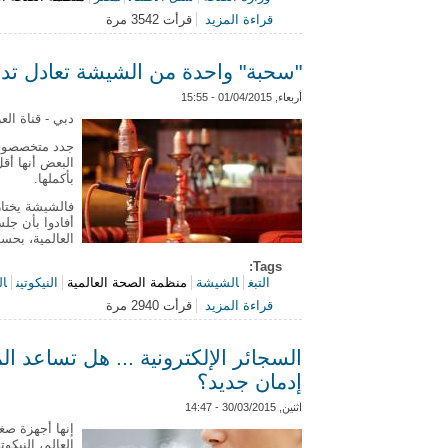
قراءة المزيد
قرأت 3542 مرة
حول «الصحة»: مصر خالية من شلل الأطفال منذ 2006.. والتطعيم
"سحبة" واحدة من الشيشة تعادل تدخ
أربعاء, 01/04/2015 - 15:55
دبي - قناة العر
جدد متخصصون ا
البعض أنها أق
بأكملها.
فالشيشة يختاره
العالمية، بحس
Tags:
التبغ
الشيشة
منظمة الصحة العالمية
النيكوتين
ال
قراءة المزيد
قرأت 2940 مرة
حول "سحبة" واحدة من الشيشة تعادل 
السجائر الإلكترونية ... هل تساعد 
إدمان جديد؟
اثنين, 30/03/2015 - 14:47
إنها أجهزة صغ
العالم، النيك