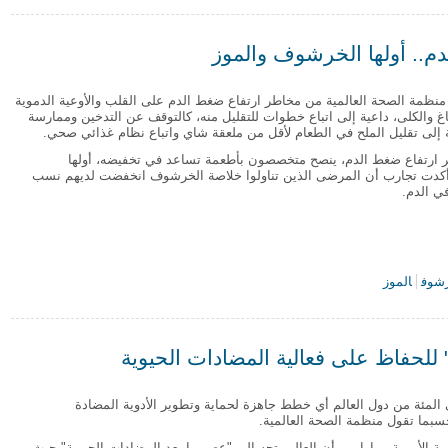
على لقاح فعال لمنع انتشار مرض الإيبولا الفتاك
.. أولها الخرشوف والموز
نظمة الصحة العالمية من مخاطر ارتفاع ضغط الدم على القلب والأوعية الدموية
اغ والكلى، داعية إلى اتباع خطوات للتقليل منه، كالتوقف عن التدخين وممارسة
 إلى تقليل الملح في الطعام لأقل من ملعقة شاي واتباع نظام غذائي صحي.
 ارتفاع ضغط الدم، ينصح متخصصون بأطعمة تساعد في تخفيضه، أولها
كدت تجارب أن المرضى الذين تناولوا خلاصة الخرشوف انخفضت لديهم نسب
ي الدم.
شوف
الموز
م.. أولها الخرشوف والموز
للحفاظ على فعالية المضادات الحيوية
ملك 75 في المئة من دول العالم أي خطط جاهزة لحماية وتطوير الأدوية المضادة
سبما تقول منظمة الصحة العالمية.
 الأممية مرارا من أن العالم يتجه إلى "عصر ما بعد المضادات الحيوية" حيث