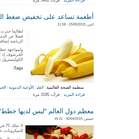
قراءة المزيد
قرأت 3402 مرة
حول الصحة العالمية تعلن نجاح التجارب 
أطعمة تساعد على تخفيض ضغط الدم
اثنين, 25/05/2015 - 11:58
لطالما حذرت م
فضلاً عن الدم
الرياضة إضافة
ولمواجهة خطر
الخرشوف إذ أ
الكوليسترول ف
Tags:
منظمة الصحة العالمية
القلب
الأوعية الدموية
الخر
قراءة المزيد
قرأت 3195 مرة
حول أطعمة تساعد على تخفيض ضغط الد
معظم دول العالم "ليس لديها خطط" 
خميس, 30/04/2015 - 16:21
لا ت
للميكروبات، ح
وحذرت المنظمة