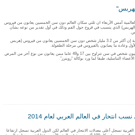
لهربس"
عالمية أمس الأربعاء ان ثلثي سكان العالم دون سن الخمسين يعانون من فيروس
الهربس) الذي يتسبب في قروح حول الفم وذلك في أول تقدير من نوعه بشأن
س.
و ذكرت دراسة للمنظمة إن أكثر من 3.2 مليار شخص دون سن الخمسين يعانون من فيروس (هربس
أول وعادة ما يصابون بالفيروس في مرحلة الطفولة.
يضاف إلى ذلك 417 مليون شخص في سن تتراوح بين 17 و49 عاما ممن يعانون من نوع آخر من المرض
أعضاء التناسلية، طبقا لما ورد بوكالة “رويترز”.
"الهربس"
سب انتحار في العالم العربي لعام 2014
الغربية تسجل أعلى معدلات الانتحار في العالم لكن الدول العربية تسجل ارتفاعا