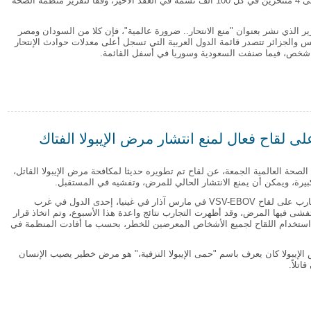
سريعا وصل إلى 4 منتحرين في كل 100 ألف نسمة في العقد الأخير، وفقا لتقرير منظمة الصحة
ر الذي نشر بعنوان "منع الانتحار.. ضرورة عالمية"، فإن كلا من السودان ومصر
 والجزائر تتصدر قائمة الدول العربية التي تسجل أعلى معدلات حوادث الإنتحار
 نسب انتحار في العالم العربي لعام 2014
لى لقاح فعال لمنع انتشار مرض الإيبولا الفتاك
لصحة العالمية الجمعة، عن لقاح تم تطويره حديثا لمكافحة مرض الإيبولا القاتل،
كبيرة، ويمكن أن يمنع الانتشار الحالي للمرض، وتفشيه في المستقبل.
وقد بدأت التجارب على لقاح VSV-EBOV في مارس آذار في غينيا، إحدى الدول في غرب
يتفشى فيها المرض، وقد أظهرت التجارب نتائج واعدة هذا الأسبوع، وتم اتخاذ قرار
استخدام اللقاح لجميع الأشخاص المعرضين للخطر، بحسب ما أفادت المنظمة في
إيبولا كان يعرف باسم "حمى الإيبولا النزفية،" هو مرض خطير يصيب الإنسان
اتلاً.