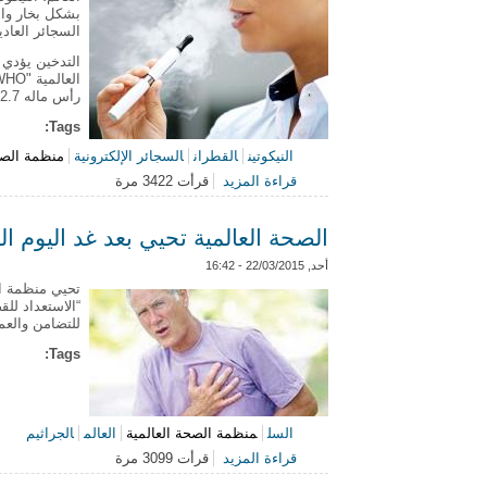
بشكل بخار وال
السجائر العادي
التدخين يؤدي 
رأس ماله 2.7 مليار دولار.
Tags:
النيكوتين
القطران
السجائر الإلكترونية
منظمة الصح
قراءة المزيد
قرأت 3422 مرة
حول السجائر الإلكترونية ... هل تساع
الصحة العالمية تحيي بعد غد اليوم 
أحد, 22/03/2015 - 16:42
“الاستعداد لل
للتضامن والعم
Tags:
السل
منظمة الصحة العالمية
العالم
الجراثيم
قراءة المزيد
قرأت 3099 مرة
حول الصحة العالمية تحيي بعد غد اليو