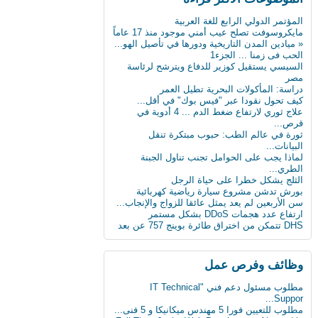
بن...
أول ساعة ذكية للمكفوفين.. تحسس الرسائل
المؤتمر الدولي الرابع للغة العربية
على ال...
مايكروسوفت تصلح عيب أمني موجود منذ 17 عاماً
كيف تعطّل تحديث فيس بوك الذي أزعج الجميع؟
« ميادين المدن التاريخية ودورها في تأصيل الهو...
الحب فى زمنا ... الجزء1
دراسة : كيلو عسل النحل يمنح طاقة تعادل 3
السيسي يستقيل كوزير للدفاع ويترشح لرئاسة
آلاف...
مصر
سن الأربعين لم يعد يمثل عائقا للزواج والإنجاب...
دراسة: المأكولات البحرية تطيل العمر
كيف تحول نقودا عبر "فيس بوك" في أقل...
ثورة في عالم الطب: حبوب مبتكرة تنقل
علاج ثوري لارتفاع ضغط الدم ... 4 أدوية في
البيانات...
قرص...
علماء يابانيون يكشفون الرابط بين قلة النوم وا...
ثورة في عالم الطب: حبوب مبتكرة تنقل
البيانات...
دماغك قد يقتلك بسبب السكر
لماذا يجب على الحوامل تجنب تناول الجبنة
الطري...
8 حيل ذكية تجعل حياتك أسهل
الثلج يشكل خطرا على حياة الرجل
بورش تدشن مشروع سيارة رياضية كهربائية
« ميادين المدن التاريخية ودورها في تأصيل الهو...
سن الأربعين لم يعد يمثل عائقا للزواج والإنجاب...
ارتفاع عدد هجمات DDoS بشكل مستمر
ابتكار طبي يستخدم سائلا غير الدم لقياس
DHS تتمكن من اختراق طائرة بوينج 757 عن بعد
مستوى...
دراسة: المأكولات البحرية تطيل العمر
وظائف وفرص عمل
البدناء أكثر سعادة من غيرهم!
مطلوب مسئول دعم فني "IT Technical
كاسبرسكي: Skygofree برمجية قوية ومتقدمة
Suppor...
للتج...
مطلوب للتعيين فورا 5 مهندس ميكانيكا و 5 فنى...