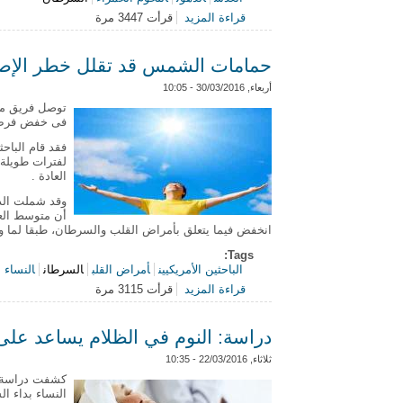
قراءة المزيد
حول 4 فوائد صحية للعدس تجعلك تتناوله يومياً
قرأت 3447 مرة
حمامات الشمس قد تقلل خطر الإصا
أربعاء, 30/03/2016 - 10:05
توصل فريق من
فى خفض فرص ا
فقد قام الباح
لفترات طويلة 
العادة .
أن متوسط الع
انخفض فيما يتعلق بأمراض القلب والسرطان، طبقا لما ورد
Tags:
الباحثين الأمريكيين
أمراض القلب
السرطان
النساء
قراءة المزيد
قرأت 3115 مرة
حول حمامات الشمس قد تقلل خطر الإ
دراسة: النوم في الظلام يساعد على
ثلاثاء, 22/03/2016 - 10:35
كشفت دراسة بر
النساء بداء ا