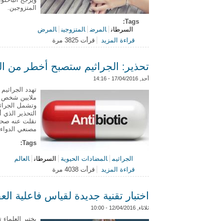
المتزوجين.
Tags:
السرطان
المرض
المتزوجين
المرض
قراءة المزيد
قرأت 3825 مرة
حول المتزوجون أكثر مقاومة للسرطان
تحذير: الجراثيم ستصبح أخطر من 
أحد, 17/04/2016 - 14:16
ملايين شخص سنوياً مع حلول عا
وتشمل الجراثي
نقلت عنه صحيفة
مصنعي الدواء ل
Tags:
الجراثيم
المضادات الحيوية
السرطان
العالم
قراءة المزيد
قرأت 4038 مرة
حول تحذير: الجراثيم ستصبح أخطر من
اختبار تقنية جديدة لقياس فاعلية ا
ثلاثاء, 12/04/2016 - 10:00
يختبر العلماء