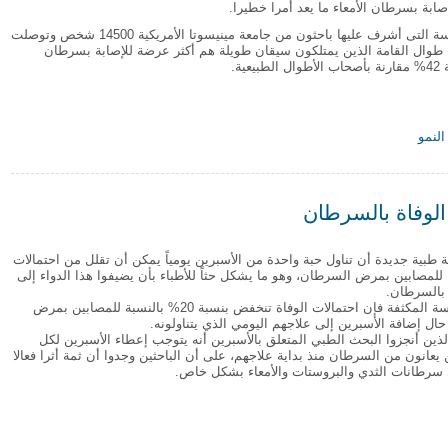
صابة بسرطان الأمعاء ما يعد أمرا خطيرا.
وشملت الدراسة التى أشرف عليها باحثون من جامعة مينيسوتا الأمريكية 14500 شخص وتوصلت
ن طوال القامة الذين يمتلكون سيقان طويلة هم أكثر عرضة للإصابة بسرطان
عية.
لنمو
ضة للإصابة بسرطان القولون
 الوفاة بالسرطان
 طبية جديدة أن تناول حبة واحدة من الأسبرين يومياً يمكن أن تقلل من احتمالات
ة للمصابين بمرض السرطان، وهو ما يشكل حثاً للأطباء بأن يضيفوا هذا الدواء إلى
بالسرطان.
وبحسب الدراسة المكثفة فإن احتمالات الوفاة تنخفض بنسبة 20% بالنسبة للمصابين بمرض
ل إضافة الأسبرين إلى علاجهم اليومي الذي يتناولونه.
الذين أنجزوا البحث الطبي المتعلق بالأسبرين أنه يتوجب إعطاء الأسبرين لكل
يعانون من السرطان منذ بداية علاجهم، على أن الباحثين وجدوا أن ثمة أثرا فعالا
 سرطانات الثدي والبروستات والأمعاء بشكل خاص.
ات الوفاة بالسرطان