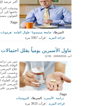
أكثر عرضة للإ
نتائجها إلى أ
القولون بنسبة 42% مقارنة بأصحاب الأطوال الطبي
Tags:
السرطان
جامعة مينيسوتا
طوال القامة
هرمونات ا
قراءة المزيد
قرأت 3367 مرة
حول أصحاب السيقان الطويلة أكثر عر
تناول الأسبرين يومياً يقلل احتمالات
أحد, 24/04/2016 - 12:55
تبين من دراسة
الوفاة بالنسب
علاج المرضى 
السرطان في حا
ورأى العلماء 
المرضى الذين 
للأسبرين على
Tags:
دراسة
الأسبرين
السرطان
البروستات
قراءة المزيد
قرأت 3615 مرة
حول تناول الأسبرين يومياً يقلل احتمال