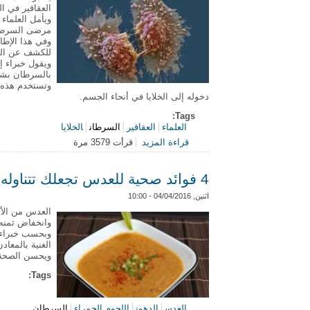
العقاقير في 
ويأمل العلماء
مرضى السرطا
وفي هذا الإطا
للكشف عن التغ
ويقول خبراء إ
بالسرطان بش
وتستخدم هذه 
دخوله إلى الخلايا في أنحاء الجسم.
Tags:
العلماء
العقاقير
السرطان
الخلايا
قراءة المزيد
قرأت 3579 مرة
حول اختبار تقنية جديدة لقياس فاعلية
4 فوائد صحية للعدس تجعلك تتناوله يومياً
اثنين, 04/04/2016 - 10:00
العدس من الأك
وانخفاض ثمنه،
وبحسب خبراء ا
الغنية بالمعا
ويحسن الصحة
Tags:
العدس
الدهون
اللحوم الحمراء
السرطان