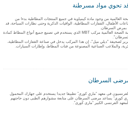
قد تحوي مواد مسرطنة
حة العالمية من وجود مادة كيمياوية في جميع المنتجات المطاطية بدءا من
ت الأطفال، القفازات المطاطية، الواقيات الذكرية وحتى نظارات السباحة، قد
 بمرض السرطان.
وأدرجت منظمة الصحة العالمية مركب MBT الذي يستخدم في تصنيع جميع أنواع المطاط كمادة
لسرطان".
ير لصحيفة "ديلي ميل"، إن هذا المركب يدخل في صناعة القفازات المطاطية،
كرية، والملاعب الصناعية المصنوعة من فتات المطاط، وإطارات السيارات.
ل قد تحوي مواد مسرطنة
 مرضى السرطان
 الفرنسيون فى معهد “ماري كورى” تطبيقا جديدا يستخدم على جهازك المحمول
ي كوري” يساعد مرضى السرطان على متابعة مشوارهم الطبى دون حاجتهم
معهد الفرنسى الكبير “مارى كورى”.