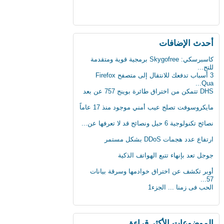
أحدث اﻹضافات
3 أسباب تدفعك للانتقال إلى متصفح Firefox
Qua...
DHS تتمكن من اختراق طائرة بوينج 757 عن بعد
مايكروسوفت تصلح عيب أمني موجود منذ 17 عاماً
نصائح تكنولوجية 6 حيل ونصائح قد لا تعرفها عن...
ارتفاع عدد هجمات DDoS بشكل مستمر
جوجل تعد بإنهاء تتبع الهواتف الذكية
أوبر تكشف عن اختراق خوادمها وسرقة بيانات
57...
الحب فى زمنا ... الجزء1
الثلج يشكل خطرا على حياة الرجل
لماذا يجب على الحوامل تجنب تناول الجبنة
الطري...
بعد 3 عقود عدد الروبوتات سيفوق تعداد البشر
الموضوعات اﻷكثر قراءة