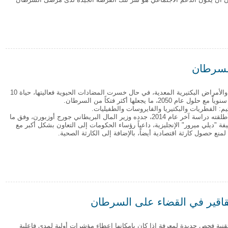
السرطان
تهدد الجراثيم والأمراض البكتيرية المعدية، في حال خسرت المضادات الحيوية فعاليتها، حياة 10
م 2050، ما يجعلها أكثر فتكاً من السرطان.
م: الفطريات والبكتيريا والفايروسات والطفيليات.
التحذير الذي أطلقته دراسة آخر عام 2014، جدده وزير المال البريطاني جورج أوزبورن، وفق ما
 "ديلي ميرور" الإنجليزية، داعياً رؤساء الحكومات إلى التعاون بشكل أكبر مع
منع حصول كارثة اقتصادية أيضاً، بالإضافة إلى الكارثة الصحية.
 السرطان
لعقاقير في القضاء على السرطان
 تقنية فحص جديدة لمعرفة إذا كان بإمكانها إعطاء مؤشرات أولية لمدى فاعلية