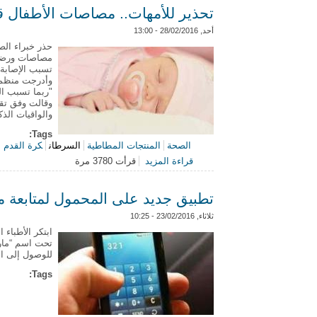
تحذير للأمهات.. مصاصات الأطفال 
أحد, 28/02/2016 - 13:00
حذر خبراء الص
مصاصات ورضاعا
تسبب الإصابة
"ربما تسبب ا
وقالت وفق تقر
والواقيات الذ
Tags:
الصحة
المنتجات المطاطية
السرطان
كرة القدم
قراءة المزيد
قرأت 3780 مرة
حول تحذير للأمهات.. مصاصات الأطفا
تطبيق جديد على المحمول لمتابعة
ثلاثاء, 23/02/2016 - 10:25
ابتكر الأطباء
تحت اسم “مار
للوصول إلى ال
Tags: