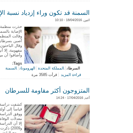
السمنة قد تكون وراء إزدياد نسبة ا
اثنين, 18/04/2016 - 10:10
الإصابة بالسم
أصبن بسرطان الرحم في عام 1990، إلا أ
وقال الباحثون
مفهومة، إلا أن
وأضافوا أن من
Tags:
السرطان
المملكة المتحدة
الهرومونات
السمنة
قراءة المزيد
قرأت 3585 مرة
حول السمنة قد تكون وراء إزدياد نسبة
المتزوجون أكثر مقاومة للسرطان
أحد, 17/04/2016 - 14:24
كشفت دراسة ح
قياساً إلى أو
ووفق الدراسة 
معدلات الوفاة
و2009) ذكرت عوامل أخرى غير الحالة الاجتماعية مثل مكان الولادة والعرق.
ويرجح الباحث