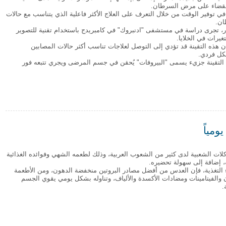
القضاء على مرض السرطان.
 في توفير الوقت من خلال التعرف على العلاج الأكثر فاعلية الذي يتناسب مع حالات
ن.
ر، تجرى دراسة في مستشفى "ادنبروك" في كامبريدج باستخدام تقنية للتصوير
يرات في الخلايا.
ن هذه التقينة قد تؤدي إلى التوصل لعلاجات تناسب أكثر حالات المصابين
كل فردي.
التقينة جزيء يسمى "البيروفات" يُحقن في جسم المرضى ويجري تتبعه فور
 العقاقير في القضاء على السرطان
لات الشعبية لدى كثير من الشعوب العربية، وذلك لطعمه الشهي وفوائده الغذائية
 إضافة إلى سهولة تحضيره.
لتغذية، فإن العدس من أفضل مصادر البروتين منخفضة الدهون، ومن الأطعمة
دن والفيتامينات ومضادات الأكسدة والألياف، وتناوله بشكل يومي يقوي الجسم
.