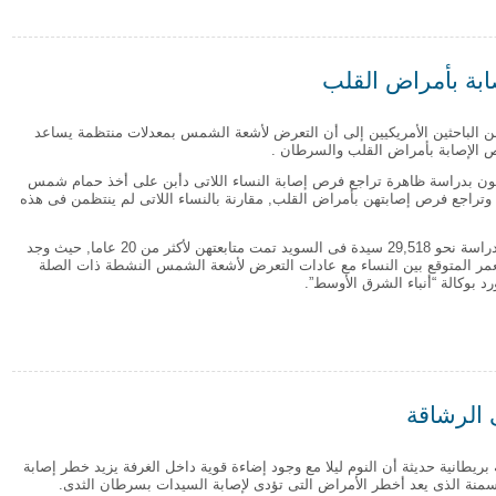
بة بأمراض القلب
 الباحثين الأمريكيين إلى أن التعرض لأشعة الشمس بمعدلات منتظمة يساعد
لإصابة بأمراض القلب والسرطان .
ثون بدراسة ظاهرة تراجع فرص إصابة النساء اللاتى دأبن على أخذ حمام شمس
وتراجع فرص إصابتهن بأمراض القلب, مقارنة بالنساء اللاتى لم ينتظمن فى هذه
وقد شملت الدراسة نحو 29,518 سيدة فى السويد تمت متابعتهن لأكثر من 20 عاما, حيث وجد
مر المتوقع بين النساء مع عادات التعرض لأشعة الشمس النشطة ذات الصلة
 بوكالة “أنباء الشرق الأوسط”.
صابة بأمراض القلب
 الرشاقة
يطانية حديثة أن النوم ليلا مع وجود إضاءة قوية داخل الغرفة يزيد خطر إصابة
لسمنة الذى يعد أخطر الأمراض التى تؤدى لإصابة السيدات بسرطان الثدى.