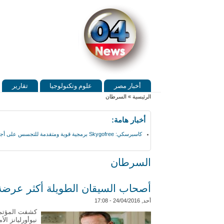
Skip to search
تجاوز إلى المحتوى الرئيسي
القائمة الرئيسية
أخبار مصر
علوم وتكنولوجيا
تقارير
أنت هنا
الرئيسية
»
السرطان
أخبار هامة:
كاسبرسكي: Skygofree برمجية قوية ومتقدمة للتجسس على أجهزة أندرويد
السرطان
أصحاب السيقان الطويلة أكثر عرضة
أحد, 24/04/2016 - 17:08
كشفت المؤتمر 
نيوأورليانز ا