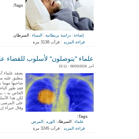
Tags:
إضاءة
دراسة بريطانية
النساء
السرطان
قراءة المزيد
قرأت 3138 مرة
حول دراسة: النوم في الظلام يساعد ع
علماء "يتوصلون" لأسلوب للقضاء 
أحد, 06/03/2016 - 15:11
يعتقد علماء أ
ينطبق عليه مص
صاحبها مهما ب
فقد طور الباح
الخاص به – ب
لكن هذا الأسلو
على المرضى.
وقال خبراء إن 
Tags:
علماء
السرطان
الورم
المرض
قراءة المزيد
قرأت 3245 مرة
حول علماء "يتوصلون" لأسلوب للقضا