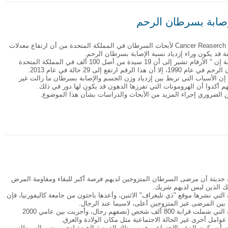
لإصابة بسرطان الرحم
حذرت منظمة Cancer Reaserch لأبحاث السرطان في المملكة المتحدة من أن ارتفاع معدلات
نة قد يكون وراء إزدياد نسبة الإصابة بسرطان الرحم.
وقالت المنظمة إن " الأرقام تشير إلى أن 19 سيدة من أصل 100 ألف في المملكة المتحدة
ن هذا الرقم ارتفع إلى 29 حالة في عام 2013.
 إن الأسباب التي تربط بين إزدياد وزن الجسم والإصابة بسرطان ما زالت غير
هم أكدوا أن الهرومونات التي تفرزها الدهون قد يكون لها دور في ذلك.
 الضروري إجراء المزيد من الأبحاث والدراسات بشأن هذا الموضوع.
 الإصابة بسرطان الرحم
ديثة أن مرضى السرطان المتزوجين لديهم فرصة أكبر للبقاء ومقاومة المرض
لئك الذين ليس لديهم شريك.
التي نشرها موقع "ذي تليغراف" الاثنين، وأعدها باحثون من جامعة كاليفورنيا، فإن
 بين المرضى غير المتزوجين أعلى، لاسيما عند الرجال.
إلا أن الدراسة التي شملت قرابة 800 ألف شخص (نصفهم رجال، وأجريت بين عامي 2000
ون أن يكون الدعم الاجتماعي هو سر تلك الفرصة الجيدة لدى مرضى السرطان