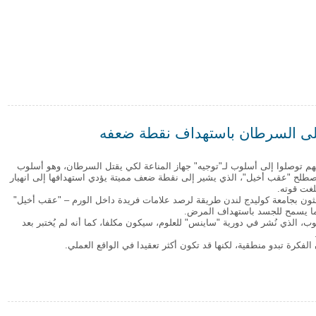
لى الرشاقة
على السرطان باستهداف نقطة ضعفه
نهم توصلوا إلى أسلوب لـ"توجيه" جهاز المناعة لكي يقتل السرطان، وهو أسلوب
طلح "عقب أخيل"، الذي يشير إلى نقطة ضعف مميتة يؤدي استهدافها إلى انهيار
لغت قوته.
ثون بجامعة كوليدج لندن طريقة لرصد علامات فريدة داخل الورم – "عقب أخيل"
ما يسمح للجسد باستهداف المرض.
ب، الذي نُشر في دورية "ساينس" للعلوم، سيكون مكلفا، كما أنه لم يُختبر بعد
الفكرة تبدو منطقية، لكنها قد تكون أكثر تعقيدا في الواقع العملي.
ء على السرطان باستهداف نقطة ضعفه