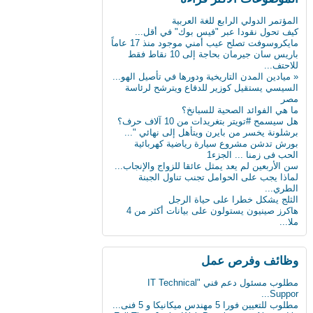
بن...
أول ساعة ذكية للمكفوفين.. تحسس الرسائل
المؤتمر الدولي الرابع للغة العربية
على ال...
كيف تحول نقودا عبر "فيس بوك" في أقل...
كيف تعطّل تحديث فيس بوك الذي أزعج الجميع؟
مايكروسوفت تصلح عيب أمني موجود منذ 17 عاماً
باريس سان جيرمان بحاجة إلى 10 نقاط فقط
دراسة : كيلو عسل النحل يمنح طاقة تعادل 3
للاحتف...
آلاف...
« ميادين المدن التاريخية ودورها في تأصيل الهو...
سن الأربعين لم يعد يمثل عائقا للزواج والإنجاب...
السيسي يستقيل كوزير للدفاع ويترشح لرئاسة
مصر
ثورة في عالم الطب: حبوب مبتكرة تنقل
ما هي الفوائد الصحية للسبانخ؟
البيانات...
هل سيسمح #تويتر بتغريدات من 10 آلاف حرف؟
علماء يابانيون يكشفون الرابط بين قلة النوم وا...
برشلونة يخسر من بايرن ويتأهل إلى نهائي "...
بورش تدشن مشروع سيارة رياضية كهربائية
دماغك قد يقتلك بسبب السكر
الحب فى زمنا ... الجزء1
سن الأربعين لم يعد يمثل عائقا للزواج والإنجاب...
8 حيل ذكية تجعل حياتك أسهل
لماذا يجب على الحوامل تجنب تناول الجبنة
الطري...
« ميادين المدن التاريخية ودورها في تأصيل الهو...
الثلج يشكل خطرا على حياة الرجل
هاكرز صينيون يستولون على بيانات أكثر من 4
ابتكار طبي يستخدم سائلا غير الدم لقياس
ملا...
مستوى...
دراسة: المأكولات البحرية تطيل العمر
وظائف وفرص عمل
البدناء أكثر سعادة من غيرهم!
مطلوب مسئول دعم فني "IT Technical
كاسبرسكي: Skygofree برمجية قوية ومتقدمة
Suppor...
للتج...
مطلوب للتعيين فورا 5 مهندس ميكانيكا و 5 فنى...